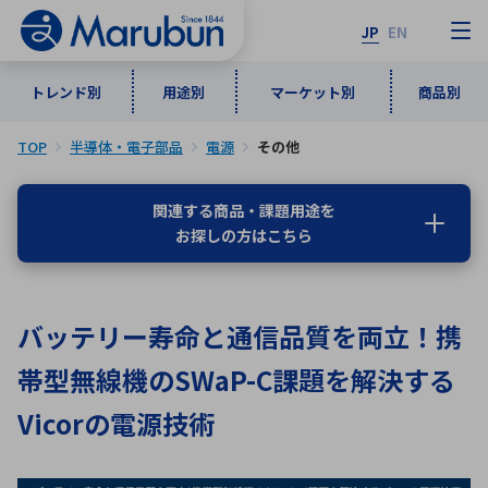
JP
EN
トレンド別
用途別
マーケット別
商品別
TOP
半導体・電子部品
電源
その他
マーケット別
トレンド別
用途別
商品別
メーカ一覧
関連する商品・課題用途を
お探しの方はこちら
50音順
インダストリアルDXソリューション
通信・ネットワーク
半導体・電子部品
自動車
ソフトウェア
産業
あ行
か行
さ行
た行
バッテリー寿命と通信品質を両立！携
な行
は行
ま行
や行
5G・Local 5G
監視・セキュリティ
帯型無線機のSWaP-C課題を解決する
ら行
わ行
計測・測定・表示機器
情報通信
検査・分析機器
宇宙・防衛
Vicorの電源技術
ワイヤレス給電
計測・検出
アルファベット順