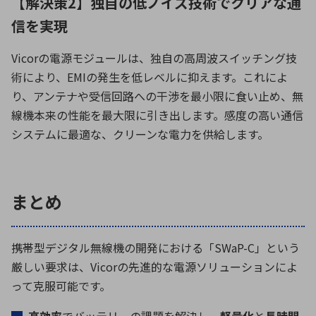
【解決策2】独自の低ノイズ技術でクリアな通
信を実現
Vicor
の電源モジュールは、独自の高周波スイッチング技
術により、
EMI
の発生を低レベルに抑えます。これによ
り、アンテナや受信回路への干渉を最小限に食い止め、無
線機本来の性能を最大限に引き出します。感度の高い通信
システムに最適な、クリーンな電力を供給します。
まとめ
携帯型デジタル無線機の開発における「
SWaP-C
」という
厳しい要求は、
Vicor
の先進的な電源ソリューションによ
って克服可能です。
高効率
でバッテリーの課題を解決し、
軽量化
と
長時間