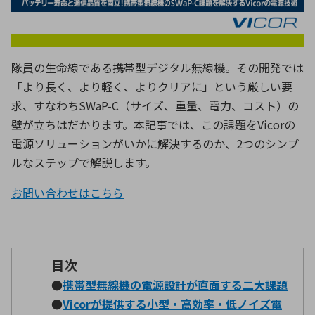
ICTソリューション
民生
組立・ロボティクス
医療
A
B
C
D
ロボティクス（AI）
品質管理・検査
E
F
G
H
I
J
K
L
隊員の生命線である携帯型デジタル無線機。その開発では
データセンタ・クラウド
接着・接合
レーザー・光学部品
組込コンピュータ
「より長く、より軽く、よりクリアに」という厳しい要
M
N
O
P
求、すなわち
SWaP-C
（サイズ、重量、電力、コスト）の
Q
R
S
T
壁が立ちはだかります。本記事では、この課題を
Vicor
の
ミリ波レーダー
製品製造・加工
電源ソリューションがいかに解決するのか、
2
つのシンプ
U
V
W
X
特定用途向け・その他
サービス
ルなステップで解説します。
Y
Z
ブログ｜ここから始まる最新技術
レーダ・衛星通信
お問い合わせはこちら
検索
医療機器
照射
目次
●
携帯型無線機の電源設計が直面する二大課題
●
Vicorが提供する小型・高効率・低ノイズ電
シミュレーター