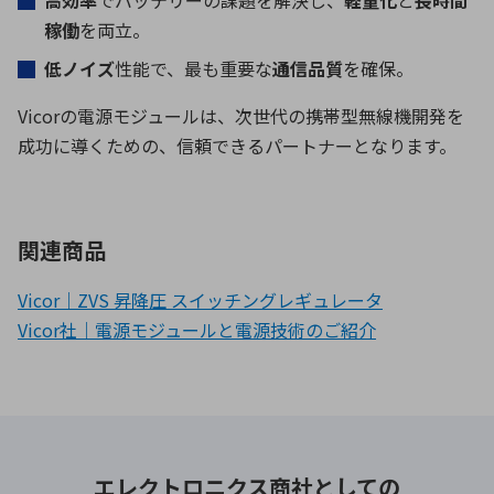
稼働
を両立。
低ノイズ
性能で、最も重要な
通信品質
を確保。
Vicor
の電源モジュールは、次世代の携帯型無線機開発を
成功に導くための、信頼できるパートナーとなります。
関連商品
Vicor｜ZVS 昇降圧 スイッチングレギュレータ
Vicor社｜電源モジュールと電源技術のご紹介
エレクトロニクス商社としての