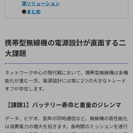
源ソリューション
●
まとめ
環境構築・開発システム
携帯型無線機の電源設計が直面する二
半導体・電子部品小ロット
大課題
ネットワーク中心の現代戦において、携帯型無線機は多機
能化が進む一方、電源設計には常に
2
つの大きなトレード
オフが存在します。
【課題1】バッテリー寿命と重量のジレンマ
データ、ビデオ、音声の同時通信など、無線機の高性能化
は消費電力の増大を招きます。長時間のミッションを遂行