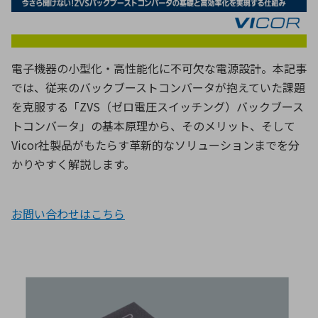
ICTソリューション
民生
組立・ロボティクス
医療
A
B
C
D
ロボティクス（AI）
品質管理・検査
E
F
G
H
I
J
K
L
電子機器の小型化・高性能化に不可欠な電源設計。本記事
データセンタ・クラウド
接着・接合
レーザー・光学部品
組込コンピュータ
では、従来のバックブーストコンバータが抱えていた課題
M
N
O
P
を克服する「
ZVS
（ゼロ電圧スイッチング）バックブース
Q
R
S
T
トコンバータ」の基本原理から、そのメリット、そして
ミリ波レーダー
製品製造・加工
Vicor
社製品がもたらす革新的なソリューションまでを分
U
V
W
X
特定用途向け・その他
サービス
かりやすく解説します。
Y
Z
ブログ｜ここから始まる最新技術
レーダ・衛星通信
お問い合わせはこちら
検索
医療機器
照射
シミュレーター