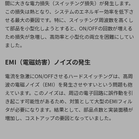
間に大きな電力損失（スイッチング損失）が発生します。
この損失は熱となり、システムのエネルギー効率を低下さ
せる最大の要因です。特に、スイッチング周波数を高くし
て部品を小型化しようとすると、
ON/OFF
の回数が増える
ため損失が急増し、高効率と小型化の両立を困難にしてい
ました。
EMI（電磁妨害）ノイズの発生
電流を急激に
ON/OFF
させるハードスイッチングは、高周
波の電磁ノイズ（
EMI
）を発生させやすいという問題も抱
えています。このノイズは、周辺の電子回路に誤作動を引
き起こす可能性があるため、対策として大型の
EMI
フィル
タが必要になります。結果として、部品点数と実装面積が
増加し、コストアップの要因となっていました。