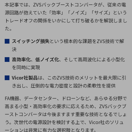
本記事では、
ZVS
バックブーストコンバータが、従来の電
源回路が抱えていた「効率」「ノイズ」「サイズ」という
トレードオフの関係をいかにして打ち破るかを解説しまし
た。
スイッチング損失
という根本的な課題を
ZVS
技術で解
決
高効率化
、
低ノイズ化
、そして高周波化による小型化
を同時に実現
Vicor
社製品
は、この
ZVS
技術のメリットを最大限に引
き出し、圧倒的な電力密度と設計の柔軟性を提供
FA
機器、データセンター、ドローンなど、あらゆる分野で
高まる小型・高効率化の要求に応えるため、
ZVS
バックブ
ーストコンバータは今後ますます重要な技術となるでしょ
う。次世代の電源設計を検討する上で、
Vicor
社のソリュ
ーションは非常に有力な選択肢となります。