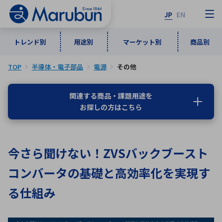
JP
EN
トレンド別
用途別
マーケット別
商品別
TOP
半導体・電子部品
電源
その他
マーケット別
トレンド別
用途別
商品別
メーカ一覧
関連する商品・課題用途を
お探しの方はこちら
50音順
インダストリアルDXソリューション
通信・ネットワーク
半導体・電子部品
自動車
ソフトウェア
産業
あ行
か行
さ行
た行
今さら聞けない！ZVSバックブースト
な行
は行
ま行
や行
5G・Local 5G
監視・セキュリティ
コンバータの基礎と高効率化を実現す
ら行
わ行
計測・測定・表示機器
情報通信
検査・分析機器
宇宙・防衛
る仕組み
ワイヤレス給電
計測・検出
アルファベット順