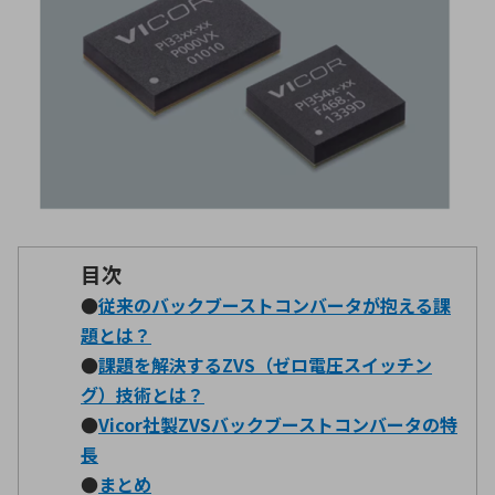
環境構築・開発システム
半導体・電子部品小ロット
目次
●
従来のバックブーストコンバータが抱える課
題とは？
●
課題を解決する
ZVS
（ゼロ電圧スイッチン
グ）技術とは？
●
Vicor社製
ZVS
バックブーストコンバータの特
長
●
まとめ