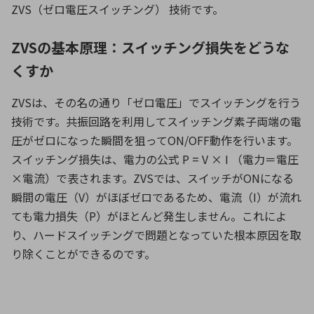
ZVS
（ゼロ電圧スイッチング） 技術です。
ZVSの基本原理：スイッチング損失をどうな
くすか
ZVSは、その名の通り「ゼロ電圧」でスイッチングを行う
技術です。共振回路を利用してスイッチング素子両端の電
圧がゼロになった瞬間を狙って
ON/OFF
動作を行います。
スイッチング損失は、電力の公式
P = V × I
（電力＝電圧
×
電流）で表されます。
ZVS
では、スイッチが
ON
になる
瞬間の電圧（
V
）がほぼゼロであるため、電流（
I
）が流れ
ても電力損失（
P
）がほとんど発生しません。これによ
り、ハードスイッチングで問題となっていた根本原因を取
り除くことができるのです。