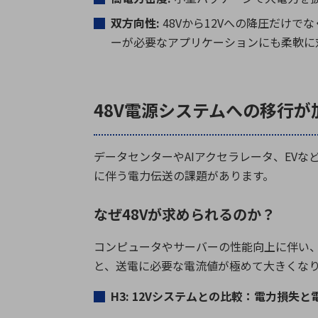
双方向性
:
48V
から
12V
への降圧だけでな
ーが必要なアプリケーションにも柔軟に
48V電源システムへの移行が
データセンターや
AI
アクセラレータ、
EV
な
に伴う電力伝送の課題があります。
なぜ48Vが求められるのか？
コンピュータやサーバーの性能向上に伴い
と、送電に必要な電流値が極めて大きくな
H3: 12V
システムとの比較：電力損失と