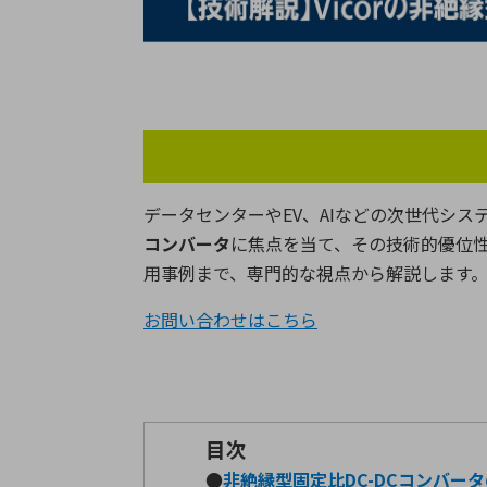
特定用途
拠点一覧
ガバナンス
ディスクロージャー・ポリシー
株式・株主情報
株式基本情報
データセンターやEV、AIなどの次世代シス
株主還元
コンバータ
に焦点を当て、その技術的優位性
株価情報
用事例まで、専門的な視点から解説します
株式手続き
株主総会
お問い合わせはこちら
定款・株式取扱規程
電子公告
目次
●
非絶縁型固定比DC-DCコンバー