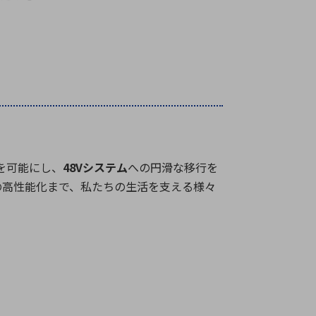
を可能にし、
48V
システム
への円滑な移行を
の高性能化まで、私たちの生活を支える様々