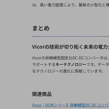
は、高い電力密度により、基板の小型化と
まとめ
Vicorの技術が切り拓く未来の電
Vicor
の非絶縁型固定比
DC-DC
コンバータは
サポートする
キーテクノロジー
です。デー
なテクノロジーの進化に貢献しています。
関連商品
Vicor｜DCMシリーズ 非絶縁型DC-DCコン