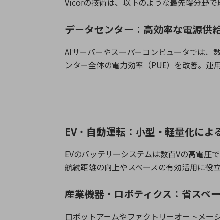
Vicor
の技術は、以下のような最先端分野で
データセンター：高効率な電源供
AI
サーバーやスーパーコンピュータでは、
ンター全体の電力効率（
PUE
）を改善。運
EV・自動運転：小型・軽量化によ
EV
のバッテリーシステムは数百
V
の高電圧で
航続距離の向上やスペースの有効活用に役
産業機器・ロボティクス：省スペ
ロボットアームやファクトリーオートメー