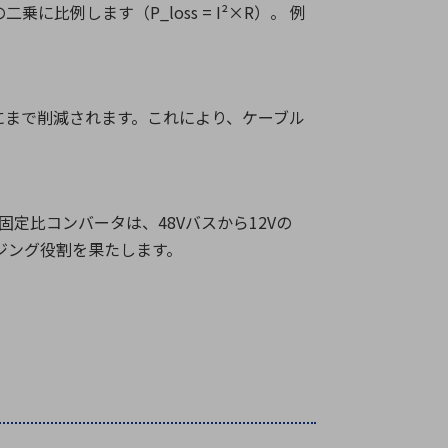
の二乗に比例します（
P_loss = I²×R
）。 例
にまで削減されます。これにより、ケーブル
固定比コンバータは、
48V
バスから
12V
の
ジング役割を果たします。