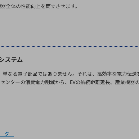
機器全体の性能向上を両立させます。
力システム
、単なる電子部品ではありません。それは、高効率な電力伝送
タセンターの消費電力削減から、
EV
の航続距離延長、産業機器
バーター