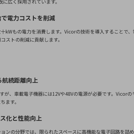
既に広く採用されています。
給で電力コストを削減
数十
kW
もの電力を消費します。
Vicor
の技術を導入することで、
用コストの削減に貢献します。
る航続距離向上
すが、車載電子機器には
12V
や
48V
の電源が必要です。
Vicor
の
立ちます。
ース化と性能向上
ションの分野では、限られたスペースに高機能な電子回路を詰め