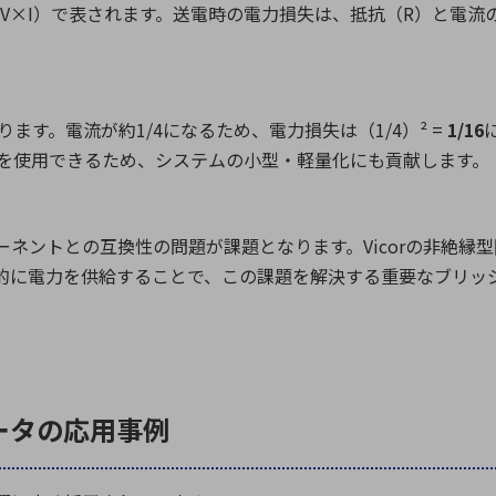
V×I
）で表されます。送電時の電力損失は、抵抗（
R
）と電流
ります。電流が約
1/4
になるため、電力損失は（
1/4
）
² =
1/16
を使用できるため、システムの小型・軽量化にも貢献します。
ーネントとの互換性の問題が課題となります。
Vicor
の非絶縁型
的に電力を供給することで、この課題を解決する重要なブリッ
バータの応用事例