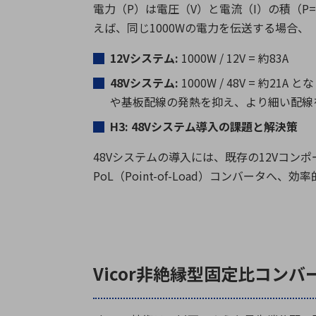
電力（
P
）は電圧（
V
）と電流（
I
）の積（
P=
えば、同じ
1000W
の電力を伝送する場合、
12V
システム
:
1000W / 12V =
約
83A
48V
システム
:
1000W / 48V =
約
21A
とな
や基板配線の発熱を抑え、より細い配線
H3: 48V
システム導入の課題と解決策
48Vシステムの導入には、既存の
12V
コンポ
PoL
（
Point-of-Load
）コンバータへ、効率
Vicor非絶縁型固定比コン