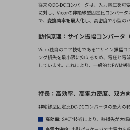
従来の
DC-DC
コンバータは、入力電圧を可
に対し、
Vicor
の非絶縁型固定比コンバータ
で、
変換効率を最大化
し、高密度で小型の
動作原理：サイン振幅コンバータ（
Vicor
独自のコア技術である
**
サイン振幅コ
ング損失を最小限に抑えるため、電圧と電
しています。これにより、一般的な
PWM
制
特長：高効率、高電力密度、双方
非絶縁型固定比
DC-DC
コンバータの最大の
高効率
:
SAC™
技術により、熱損失が大幅
高電力密度
:
小型パッケージで大電力を