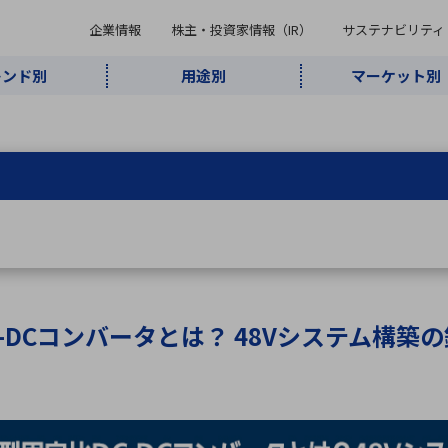
企業情報
株主・投資家情報（IR）
サステナビリティ
レンド別
用途別
マーケット別
キーワード・商品
ケット別
レンド別
途別
品別
ーカ一覧
株主・投資家情報（IR）
サステナビリティ
企業情報
よく検索されているキ
インダストリ
ABOUT MARUBUN
SUSTAINABILITY
IR
通信・ネット
5G・Local
監視・セキュ
あ行
か行
さ行
た行
な行
ミリ波レーダー
、
ワイ
アルDXソリ
ワーク
5G
リティ
ューション
、
AIロボット
、
ここ
・電子部品
動車
ソフトウェア
産業
計測・測
情
企業理念
財務・業績情報
価値創造モデル
A
B
C
D
E
F
G
H
I
J
K
データセン
ミリ波レーダ
製品製造・加
接着・接合
ト順
タ・クラウド
ー
工
C-DCコンバータとは？ 48Vシステム構築
U
V
W
X
Y
Z
リューション
民生
組立・ロボティクス
医療
レーザ
最新決算情報
決
役員一覧
環境・社会
シミュレータ
環境構築・開
チャートジェネレーター
有
ー
発システム
連結貸借対照表
決
連結損益計算書
統