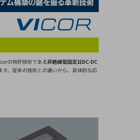
療機器
社名の由来・ロゴ
主通信
Rカレンダー
よくあるご質問
社に関するご質問
corの特許技術である
非絶縁型固定比DC-DC
ステナビリティに関するご質問
げます。従来の技術との違いから、具体的な応
業内容に関するご質問
績・財務に関するご質問
式に関するご質問
料請求に関するご質問