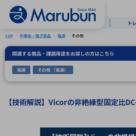
ト
TOP
半導体・電子部品
電源
その他
マー
ト
用
商
メ
関連する商品・課題用途を
お探しの方はこちら
50音順
電源
その他 （電源）
半導体
自
TOPメッセージ・サステナビリ
トップメッセージ
経営方針
ティ基本方針
アルファベッ
【技術解説】Vicorの非絶縁型固定比D
ICTソ
トップメッセージ
事業内容
人的資本
中期経営計画
コーポレートガバナンス
事業等のリスク