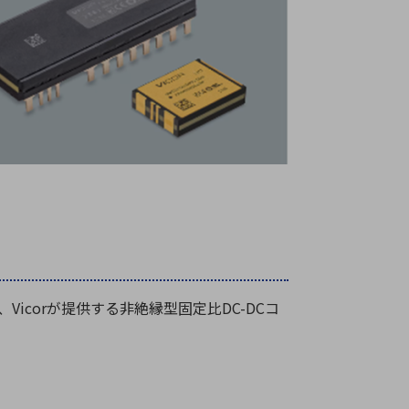
、
Vicor
が提供する非絶縁型固定比
DC-DC
コ