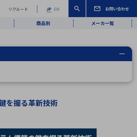
お問い合わせ
リクルート
JP
EN
商品別
メーカ一覧
検索
検索
ーワード
ワイヤレス給
ロボティクス
品質管理・検
は行
ま行
や行
ら行
わ行
ヤレス給電
、
Pocket AI
、
Net Predy
、
メルマガ
計測・検出
電
（AI）
査
から
定・表示機器
報通信
検査・分析機器
宇宙・防衛
ブログ｜ここ
企業概要
IRライブラリー
マテリアリティ（重要課題）
L
M
N
O
P
Q
R
S
T
レーダ・衛星
から始まる最
照射
通信
新技術
の鍵を握る革新技術
ー・光学部品
組込コンピュータ
算短信
沿革
人権・サプライチェーン
半導体・電子
価証券報告書
検索
部品小ロット
算説明会資料
合報告書