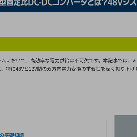
向け・その他
サービス
医
グループ会社
連結キャッシュ・フロー計算書
株
ヒストリカルデータ
I
個人投資家の皆さまへ
丸文ってどんな会社
会
テムにおいて、高効率な電力供給は不可欠です。本記事では、Vi
投資をお考えの皆さまへ
サ
、特に48Vと12V間の双方向電力変換の重要性を深く掘り下
株主優待制度
事
。
個人投資家様向けイベント
業
丸文用語集
株
資
タの基礎知識