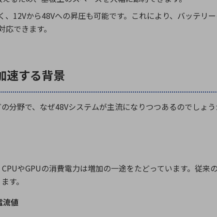
く、
12V
から
48V
への昇圧も可能です。これにより、バッテリー
対応できます。
加速する背景
どの分野で、なぜ
48V
システムが主流になりつつあるのでしょう
、
CPU
や
GPU
の消費電力は増加の一途をたどっています。従来
ります。
電流値