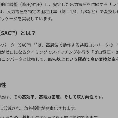
変的に調整（降圧
/
昇圧）し、安定した出力電圧を供給する「レ
は、入力電圧を特定の固定比率（例：
1/4
、
1/8
など）で変換し
パッケージを実現しています。
SAC™）とは？
ンバータ（
SAC™
）
**
は、高周波で動作する共振コンバータの一
流がゼロになるタイミングでスイッチングを行う「ゼロ電圧・
御コンバータと比較して、
98%
以上という極めて高い変換効率
向性
特長は、その
高効率、高電力密度、そして双方向性
です。
に低減され、放熱設計が簡素化されます。
扱えるため、基板上のスペースを大幅に節約できます。