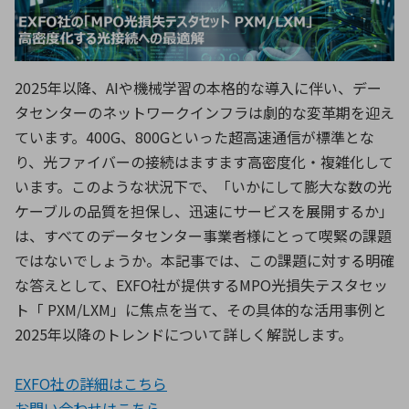
ICTソリューション
民生
組立・ロボティクス
医療
A
B
C
D
ロボティクス（AI）
品質管理・検査
E
F
G
H
I
J
K
L
2025年以降、AIや機械学習の本格的な導入に伴い、デー
データセンタ・クラウド
接着・接合
レーザー・光学部品
組込コンピュータ
タセンターのネットワークインフラは劇的な変革期を迎え
M
N
O
P
ています。400G、800Gといった超高速通信が標準とな
Q
R
S
T
り、光ファイバーの接続はますます高密度化・複雑化して
ミリ波レーダー
製品製造・加工
います。このような状況下で、「いかにして膨大な数の光
U
V
W
X
特定用途向け・その他
サービス
ケーブルの品質を担保し、迅速にサービスを展開するか」
Y
Z
は、すべてのデータセンター事業者様にとって喫緊の課題
ブログ｜ここから始まる最新技術
レーダ・衛星通信
ではないでしょうか。本記事では、この課題に対する明確
な答えとして、EXFO社が提供するMPO光損失テスタセッ
検索
医療機器
ト「 PXM/LXM」に焦点を当て、その具体的な活用事例と
照射
2025年以降のトレンドについて詳しく解説します。
EXFO社の詳細はこちら
シミュレーター
お問い合わせはこちら