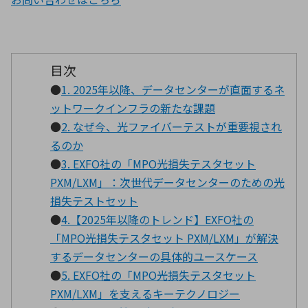
環境構築・開発システム
目次
●
1. 2025年以降、データセンターが直面するネ
半導体・電子部品小ロット
ットワークインフラの新たな課題
●
2. なぜ今、光ファイバーテストが重要視され
るのか
●
3. EXFO社の「MPO光損失テスタセット
PXM/LXM」：次世代データセンターのための光
損失テストセット
●
4.【2025年以降のトレンド】EXFO社の
「MPO光損失テスタセット PXM/LXM」が解決
するデータセンターの具体的ユースケース
●
5. EXFO社の「MPO光損失テスタセット
PXM/LXM」を支えるキーテクノロジー