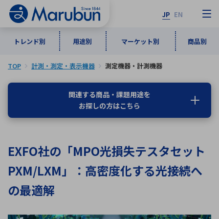
JP
EN
トレンド別
用途別
マーケット別
商品別
TOP
計測・測定・表示機器
測定機器・計測機器
マーケット別
トレンド別
用途別
商品別
メーカ一覧
関連する商品・課題用途を
お探しの方はこちら
50音順
インダストリアルDXソリューション
通信・ネットワーク
半導体・電子部品
自動車
ソフトウェア
産業
あ行
か行
さ行
た行
EXFO社の「MPO光損失テスタセット
な行
は行
ま行
や行
5G・Local 5G
監視・セキュリティ
PXM/LXM」：高密度化する光接続へ
ら行
わ行
計測・測定・表示機器
情報通信
検査・分析機器
宇宙・防衛
の最適解
ワイヤレス給電
計測・検出
アルファベット順