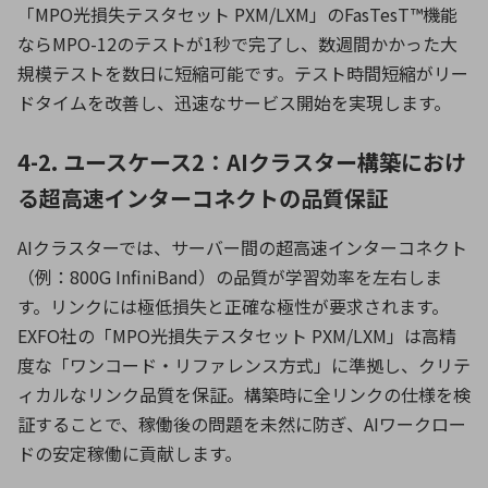
「MPO光損失テスタセット PXM/LXM」のFasTesT™機能
ならMPO-12のテストが1秒で完了し、数週間かかった大
規模テストを数日に短縮可能です。テスト時間短縮がリー
ドタイムを改善し、迅速なサービス開始を実現します。
4-2. ユースケース2：AIクラスター構築におけ
る超高速インターコネクトの品質保証
AIクラスターでは、サーバー間の超高速インターコネクト
（例：800G InfiniBand）の品質が学習効率を左右しま
す。リンクには極低損失と正確な極性が要求されます。
EXFO社の「MPO光損失テスタセット PXM/LXM」は高精
度な「ワンコード・リファレンス方式」に準拠し、クリテ
ィカルなリンク品質を保証。構築時に全リンクの仕様を検
証することで、稼働後の問題を未然に防ぎ、AIワークロー
ドの安定稼働に貢献します。