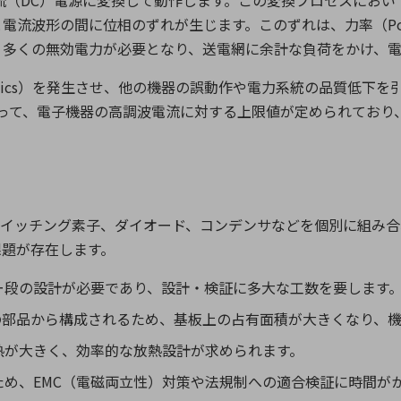
流（
DC
）電源に変換して動作します。この変換プロセスにおい
と電流波形の間に位相のずれが生じます。このずれは、力率（
P
り多くの無効電力が必要となり、送電網に余計な負荷をかけ、電
ics
）を発生させ、他の機器の誤動作や電力系統の品質低下を
って、電子機器の高調波電流に対する上限値が定められており
スイッチング素子、ダイオード、コンデンサなどを個別に組み合
課題が存在します。
ー段の設計が必要であり、設計・検証に多大な工数を要します
の部品から構成されるため、基板上の占有面積が大きくなり、機
熱が大きく、効率的な放熱設計が求められます。
ため、
EMC
（電磁両立性）対策や法規制への適合検証に時間が