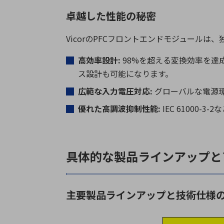
卓越した性能の秘密
Vicor
の
PFC
フロントエンドモジュールは、
高効率設計
:
98%
を超える変換効率を達
ス設計も可能になります。
広範な入力電圧対応
:
グローバルな電源
優れた高調波抑制性能:
IEC 61000
具体的な製品ラインアップと
主要製品ラインアップと技術仕様