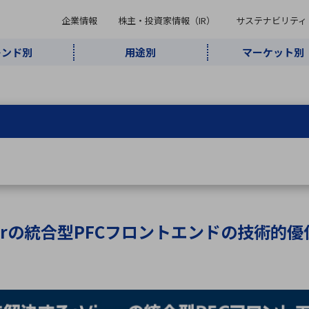
企業情報
株主・投資家情報（IR）
サステナビリティ
レンド別
用途別
マーケット別
キーワード・商品
ケット別
レンド別
途別
品別
ーカ一覧
株主・投資家情報（IR）
サステナビリティ
企業情報
よく検索されているキ
インダストリ
ABOUT MARUBUN
SUSTAINABILITY
IR
通信・ネット
5G・Local
監視・セキュ
あ行
か行
さ行
た行
な行
ミリ波レーダー
、
ワイ
アルDXソリ
ワーク
5G
リティ
ューション
、
AIロボット
、
ここ
・電子部品
動車
ソフトウェア
産業
計測・測
情
企業理念
財務・業績情報
価値創造モデル
A
B
C
D
E
F
G
H
I
J
K
データセン
ミリ波レーダ
製品製造・加
接着・接合
ト順
タ・クラウド
ー
工
corの統合型PFCフロントエンドの技術的優
U
V
W
X
Y
Z
リューション
民生
組立・ロボティクス
医療
レーザ
最新決算情報
決
役員一覧
環境・社会
シミュレータ
環境構築・開
チャートジェネレーター
有
ー
発システム
連結貸借対照表
決
連結損益計算書
統