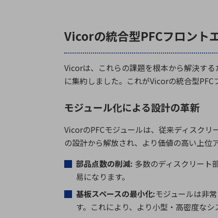
Vicorの統合型PFCフロン
Vicor
は、これらの課題を根本から解決する
に集約しました。これが
Vicor
の統合型
PFC
モジュール化による設計の革新
Vicor
の
PFC
モジュールは、従来ディスクリ
の設計から解放され、より価値の高い上位
部品点数の削減
:
多数のディスクリート
易になります。
基板スペースの最小化
:
モジュールは非常
す。これにより、より小型・高密度なシ