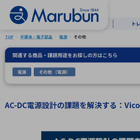
ト
TOP
半導体・電子部品
電源
その他
マー
ト
用
商
メ
関連する商品・課題用途を
お探しの方はこちら
50音順
電源
その他 （電源）
半導体
自
TOPメッセージ・サステナビリ
トップメッセージ
経営方針
ティ基本方針
アルファベッ
AC-DC電源設計の課題を解決する：Vi
ICTソ
トップメッセージ
事業内容
人的資本
中期経営計画
コーポレートガバナンス
事業等のリスク