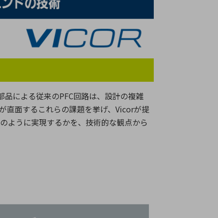
療機器
社名の由来・ロゴ
主通信
Rカレンダー
よくあるご質問
社に関するご質問
部品による従来の
PFC
回路は、設計の複雑
ステナビリティに関するご質問
が直面するこれらの課題を挙げ、
Vicor
が提
業内容に関するご質問
どのように実現するかを、技術的な観点から
績・財務に関するご質問
式に関するご質問
料請求に関するご質問