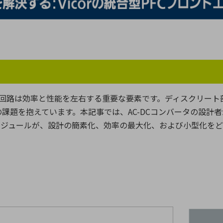
向け・その他
サービス
医
グループ会社
連結キャッシュ・フロー計算書
株
ヒストリカルデータ
I
個人投資家の皆さまへ
丸文ってどんな会社
会
回路は効率と性能を左右する重要な要素です。ディスクリート
投資をお考えの皆さまへ
サ
の課題を抱えています。本記事では、
AC-DC
コンバータの設計者
株主優待制度
事
モジュールが、設計の簡素化、効率の最大化、および小型化を
個人投資家様向けイベント
業
丸文用語集
株
資