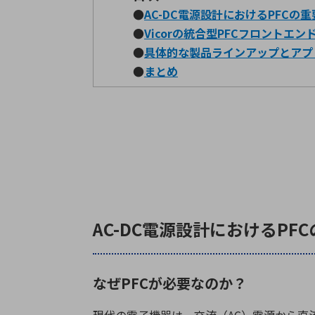
●
AC-DC電源設計におけるPFCの
●
Vicorの統合型
PFC
フロントエン
●
具体的な製品ラインアップとアプ
●
まとめ
AC-DC電源設計におけるP
なぜPFCが必要なのか？