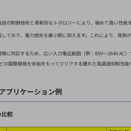
独自の制御技術と革新的なトポロジーにより、極めて高い性能
成しており、電力損失を最小限に抑えます。これにより、発熱
環境に対応するため、広い入力電圧範囲（例：
85V
～
264V AC
）
-3-2などの国際規格を余裕をもってクリアする優れた高調波抑制性
アプリケーション例
の比較