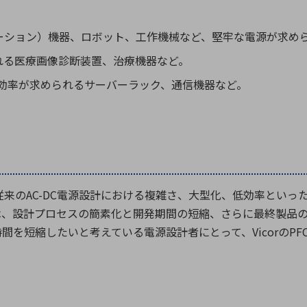
ーション）機器、ロボット、工作機械など、堅牢な電源が求め
れる医療画像診断装置、治療機器など。
効率が求められるサーバーラック、通信機器など。
従来の
AC-DC
電源設計における複雑さ、大型化、低効率といっ
は、設計プロセスの簡素化と開発期間の短縮、さらに最終製品
時間を短縮したいと考えている電源設計者にとって、
Vicor
の
PF