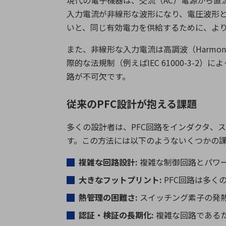
現代の電子機器は、交流（
AC
）電源から直
入力電流が非線形な波形になり、電圧波形
いと、同じ有効電力を供給するために、よ
また、非線形な入力電流は高調波（
Harmon
際的な法規制（例えば
IEC 61000-3-2
）によ
路が不可欠です。
従来のPFC設計が抱える課題
多くの設計者は、
PFC
回路をインダクタ、
す。この方法には以下のようないくつかの
複雑な回路設計
:
複雑な制御回路とパワ
大きなフットプリント
:
PFC
回路は多く
熱管理の困難さ
:
スイッチング素子の発
認証・検証の長期化
:
複雑な回路である