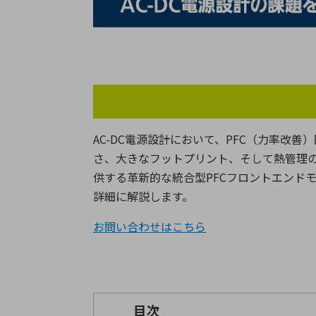
特定用途
拠点一覧
ガバナンス
ディスクロージャー・ポリシー
株式・株主情報
株式基本情報
AC-DC
電源設計において、
PFC
（力率改善）
株主還元
さ、大きなフットプリント、そして熱管理
株価情報
供する革新的な統合型
PFC
フロントエンド
株式手続き
詳細に解説します。
株主総会
定款・株式取扱規程
お問い合わせはこちら
電子公告
目次