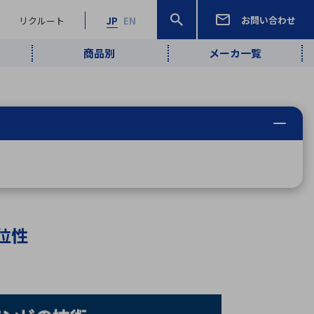
お問い合わせ
リクルート
JP
EN
商品別
メーカ一覧
検索
検索
ーワード
ワイヤレス給
ロボティクス
品質管理・検
は行
ま行
や行
ら行
わ行
ヤレス給電
、
Pocket AI
、
Net Predy
、
メルマガ
計測・検出
電
（AI）
査
から
定・表示機器
報通信
検査・分析機器
宇宙・防衛
ブログ｜ここ
企業概要
IRライブラリー
マテリアリティ（重要課題）
L
M
N
O
P
Q
R
S
T
レーダ・衛星
から始まる最
照射
通信
新技術
位性
ー・光学部品
組込コンピュータ
算短信
沿革
人権・サプライチェーン
半導体・電子
価証券報告書
検索
部品小ロット
算説明会資料
合報告書