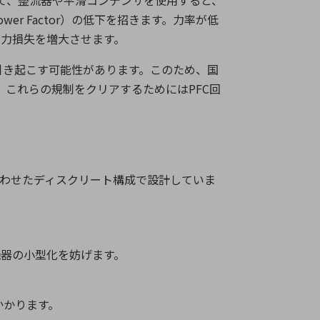
て、整流器や平滑コンデンサを使用すると、
ower Factor
）の低下を招きます。力率が低
力損失を増大させます。
引き起こす可能性があります。このため、国
、これらの規制をクリアするためには
PFC
回
わせたディスクリート構成で設計していま
。
器の小型化を妨げます。
かかります。