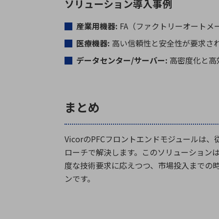
ソリューション導入事例
産業用機器
:
FA
（ファクトリーオートメ
医療機器
:
高い信頼性と安全性が要求さ
データセンター
/
サーバー
:
高密度化と高
まとめ
Vicor
の
PFC
フロントエンドモジュールは、
ローチで解決します。このソリューション
度な技術要求に応えつつ、市場投入までの
ンです。