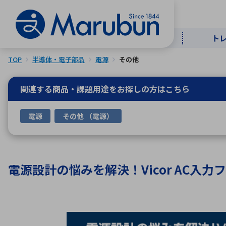
ト
TOP
半導体・電子部品
電源
その他
マー
ト
用
商
メ
関連する商品・課題用途を
お探しの方はこちら
50音順
電源
その他 （電源）
半導体
自
TOPメッセージ・サステナビリ
トップメッセージ
経営方針
ティ基本方針
アルファベッ
電源設計の悩みを解決！Vicor AC入
ICTソ
トップメッセージ
事業内容
人的資本
中期経営計画
コーポレートガバナンス
事業等のリスク