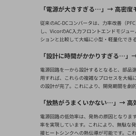
「電源が大きすぎる…」→ 高密度
従来の
AC-DC
コンバータは、力率改善（
PFC
し、
Vicor
の
AC
入力フロントエンドモジュー
ションと比較して大幅に小型・軽量化でき
「設計に時間がかかりすぎる…」→
電源回路を一から設計するとなると、部品
用すれば、これらの複雑なプロセスを大幅
の設計が完了。これにより、開発期間を劇
「放熱がうまくいかない…」→ 高
電源回路の低効率は、発熱の原因となりま
率を実現しています。これにより、無駄な
接ヒートシンクへの熱伝導が可能です。こ