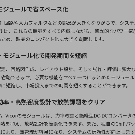
モジュールで省スペース化
）回路や入力フィルタなどの部品が大きくなりがちで、システ
ルは、これらの機能をすべて内蔵しながら、驚異的なパワー密
るため、製品のコンパクト化に大きく貢献します。
 モジュール化で開発期間を短縮
選定、回路図作成、レイアウト設計、そして試作・評価に膨大
に省略できます。必要な機能をすべて一つにまとめたモジュール
的に短縮し、市場投入までの時間を短くすることができます。
効率・高熱密度設計で放熱課題をクリア
す。
Vicor
のモジュールは、力率改善と絶縁型
DC-DC
コンバータ
発熱を抑え、放熱設計を簡素化できます。また、独自の
ChiP
パ
れにより、熱管理が容易になり、システムの信頼性が向上します