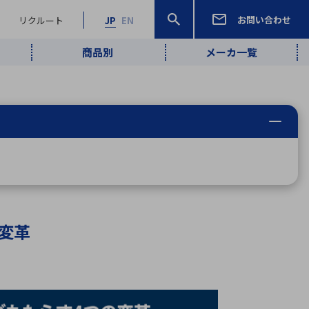
お問い合わせ
リクルート
JP
EN
商品別
メーカ一覧
検索
検索
ーワード
ワイヤレス給
ロボティクス
品質管理・検
は行
ま行
や行
ら行
わ行
ヤレス給電
、
Pocket AI
、
Net Predy
、
メルマガ
計測・検出
電
（AI）
査
から
定・表示機器
報通信
検査・分析機器
宇宙・防衛
ブログ｜ここ
企業概要
IRライブラリー
マテリアリティ（重要課題）
L
M
N
O
P
Q
R
S
T
レーダ・衛星
から始まる最
照射
通信
新技術
の変革
ー・光学部品
組込コンピュータ
算短信
沿革
人権・サプライチェーン
半導体・電子
価証券報告書
検索
部品小ロット
算説明会資料
合報告書