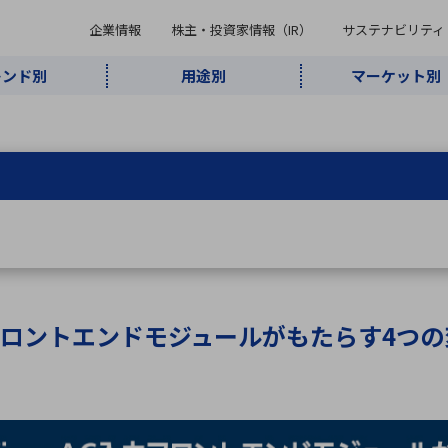
企業情報
株主・投資家情報（IR）
サステナビリティ
レンド別
用途別
マーケット別
キーワード・商品
ケット別
レンド別
途別
品別
ーカ一覧
株主・投資家情報（IR）
サステナビリティ
企業情報
よく検索されているキ
インダストリ
ABOUT MARUBUN
SUSTAINABILITY
IR
通信・ネット
5G・Local
監視・セキュ
あ行
か行
さ行
た行
な行
ミリ波レーダー
、
ワイ
アルDXソリ
ワーク
5G
リティ
ューション
、
AIロボット
、
ここ
・電子部品
動車
ソフトウェア
産業
計測・測
情
企業理念
財務・業績情報
価値創造モデル
A
B
C
D
E
F
G
H
I
J
K
データセン
ミリ波レーダ
製品製造・加
接着・接合
ト順
タ・クラウド
ー
工
力フロントエンドモジュールがもたらす4つ
U
V
W
X
Y
Z
リューション
民生
組立・ロボティクス
医療
レーザ
最新決算情報
決
役員一覧
環境・社会
シミュレータ
環境構築・開
チャートジェネレーター
有
ー
発システム
連結貸借対照表
決
連結損益計算書
統