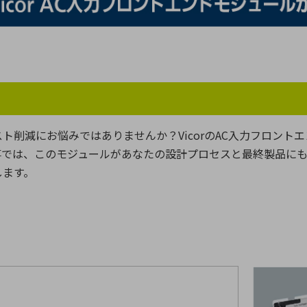
向け・その他
サービス
医
グループ会社
連結キャッシュ・フロー計算書
株
ヒストリカルデータ
I
個人投資家の皆さまへ
丸文ってどんな会社
会
スト削減にお悩みではありませんか？
Vicor
の
AC
入力フロントエ
投資をお考えの皆さまへ
サ
事では、このモジュールがあなたの設計プロセスと最終製品に
株主優待制度
事
します。
個人投資家様向けイベント
業
丸文用語集
株
資