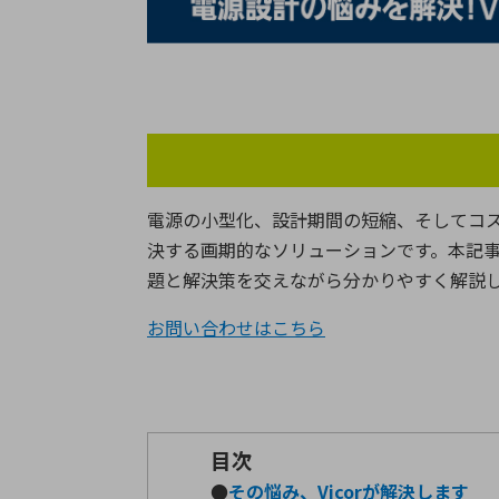
特定用途
拠点一覧
ガバナンス
ディスクロージャー・ポリシー
株式・株主情報
株式基本情報
電源の小型化、設計期間の短縮、そしてコ
株主還元
決する画期的なソリューションです。本記
株価情報
題と解決策を交えながら分かりやすく解説
株式手続き
株主総会
お問い合わせはこちら
定款・株式取扱規程
電子公告
目次
●
その悩み、
Vicor
が解決します