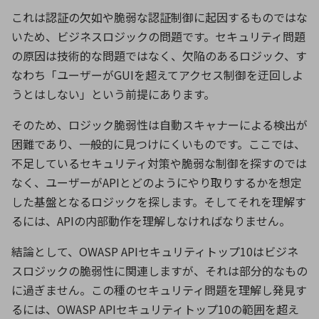
これは認証の欠如や脆弱な認証制御に起因するものではな
いため、ビジネスロジックの問題です。セキュリティ問題
の原因は技術的な問題ではなく、欠陥のあるロジック、す
なわち「ユーザーが
GUI
を超えてアクセス制御を迂回しよ
うとはしない」という前提にあります。
そのため、ロジック脆弱性は自動スキャナーによる検出が
困難であり、一般的に見つけにくいものです。ここでは、
不足しているセキュリティ対策や脆弱な制御を探すのでは
なく、ユーザーが
API
とどのようにやり取りするかを想定
した基盤となるロジックを探します。そしてそれを理解す
るには、
API
の内部動作を理解しなければなりません。
結論として、
OWASP API
セキュリティトップ
10
はビジネ
スロジックの脆弱性に関連しますが、それは部分的なもの
に過ぎません。この種のセキュリティ問題を理解し発見す
るには、
OWASP API
セキュリティトップ
10
の範囲を超え