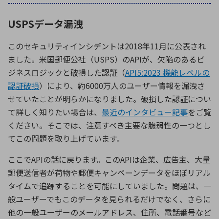
USPSデータ漏洩
このセキュリティインシデントは
2018
年
11
月に公表され
ました。米国郵便公社（
USPS
）の
API
が、欠陥のあるビ
ジネスロジックと破損した認証（
API5:2023 機能レベルの
認証破損
）により、約
6000
万人のユーザー情報を漏洩さ
せていたことが明らかになりました。破損した認証につい
て詳しく知りたい場合は、
最近のインタビュー記事
をご覧
ください。そこでは、注意すべき主要な脆弱性の一つとし
てこの問題を取り上げています。
ここでAPIの話に戻ります。この
API
は企業、広告主、大量
郵便送信者が荷物や郵便キャンペーンデータをほぼリアル
タイムで追跡することを可能にしていました。問題は、一
般ユーザーでもこのデータを見られるだけでなく、さらに
他の一般ユーザーのメールアドレス、住所、電話番号など