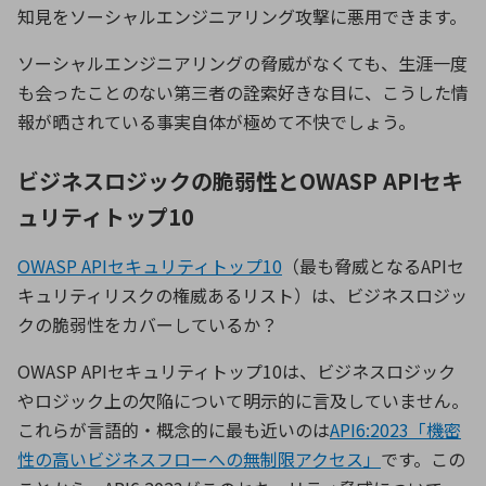
知見をソーシャルエンジニアリング攻撃に悪用できます。
ソーシャルエンジニアリングの脅威がなくても、生涯一度
も会ったことのない第三者の詮索好きな目に、こうした情
報が晒されている事実自体が極めて不快でしょう。
ビジネスロジックの脆弱性とOWASP APIセキ
ュリティトップ10
OWASP APIセキュリティトップ10
（最も脅威となる
API
セ
キュリティリスクの権威あるリスト）は、ビジネスロジッ
クの脆弱性をカバーしているか？
OWASP API
セキュリティトップ
10
は、ビジネスロジック
やロジック上の欠陥について明示的に言及していません。
これらが言語的・概念的に最も近いのは
API6:2023「機密
性の高いビジネスフローへの無制限アクセス」
です。この