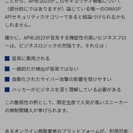
ことから、
API6:2023
がこのセキュリティ脅威について
（部分的にではありますが）論じている唯一の
OWASP
API
セキュリティカテゴリーであると結論づけられるかも
しれません。
確かに、
API6:2023
が言及する機密性の高いビジネスフロ
ーは、ビジネスロジックの欠陥です。それらは：
容易に悪用される
一般的だが検出が容易ではない
自動化されたサイバー攻撃の影響を受けやすい
ハッカーがビジネスを深く理解している必要がある
この脆弱性の例として、限定生産で人気が高いスニーカー
の無制限購入が挙げられます。
あるオンライン再販業者のプラットフォームが、利用可能