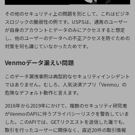
その他のセキュリティ上の問題を別として、これはビジネ
スロジックの脆弱性の例です。USPSは、通常のユーザー
が自身のアカウントとデータのみにアクセスすると想定
し、他のユーザーのデータへの不正アクセスを防ぐための
対策を何も講じていなかったためです。
Venmoデータ漏えい問題
このデータ漏洩事例は典型的なセキュリティインシデント
ではありません。むしろ、人気決済アプリ「
Venmo
」の
危険なデフォルト動作と言えます。
2016
年から
2019
年にかけて、複数のセキュリティ研究者
が
Venmo
の
API
に伴うプライバシーリスクを警告していま
した。この
API
では、
GET
リクエストを送信した誰でも、
取引を行ったユーザーに関係なく、直近
20
件の取引情報