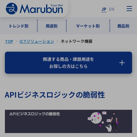
JP
EN
トレンド別
用途別
マーケット別
商品別
TOP
ICTソリューション
ネットワーク機器
マーケット別
トレンド別
用途別
商品別
メーカ一覧
関連する商品・課題用途を
お探しの方はこちら
50音順
インダストリアルDXソリューション
通信・ネットワーク
半導体・電子部品
自動車
ソフトウェア
産業
あ行
か行
さ行
た行
APIビジネスロジックの脆弱性
な行
は行
ま行
や行
5G・Local 5G
監視・セキュリティ
ら行
わ行
計測・測定・表示機器
情報通信
検査・分析機器
宇宙・防衛
ワイヤレス給電
計測・検出
アルファベット順