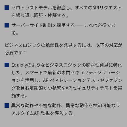
ゼロトラストモデルを徹底し、すべての
API
リクエスト
を繰り返し認証・検証する。
サーバーサイド制御を採用する
——
これは必須であ
る。
ビジネスロジックの脆弱性を発見するには、以下の対応が
必要です：
Equixly
のようなビジネスロジックの脆弱性発見に特化
した、スマートで最新の専門セキュリティソリューシ
ョンを活用し、
API
ペネトレーションテストやファジン
グを含む定期的かつ頻繁な
API
セキュリティテストを実
施する。
異常な動作や不審な動作、異常な動作を検知可能なリ
アルタイム
API
監視を導入する。