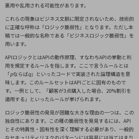
悪用や乱用される可能性があります。
これらの現象はビジネス文脈に限定されないため、技術的
に正確な呼称は「ロジック脆弱性」となります。ただし本
稿では一般的な名称である「ビジネスロジック脆弱性」を
用います。
API
ロジックとは
API
の動作原理、すなわち
API
の挙動と利
用を規定するルールを指します。ここで言うルールとは
「
p
ならば
q
」といったコードで実装された論理構造を意
味します。このルールセットは
API
ごとに固有のもので
す。一例として、「顧客が
3
点購入した場合、
20%
割引を
適用する」といったルールが挙げられます。
ロジック脆弱性の発見が困難な大きな理由の一つは、この
独自性にあります。この種の脆弱性を発見するには、
API
とその特異性・固有性を深く理解する必要があり、一般的
なセキュリティリスクのパターンには容易には当てはまり