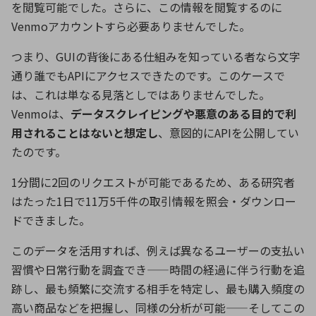
を閲覧可能でした。さらに、この情報を閲覧するのに
Venmo
アカウントすら必要ありませんでした。
つまり、
GUI
の背後にある仕組みを知っている者なら文字
通り誰でも
API
にアクセスできたのです。このケースで
は、これは単なる見落としではありませんでした。
Venmo
は、
データスクレイピングや悪意のある目的で利
用されることはないと想定し
、意図的に
API
を公開してい
たのです。
1
分間に
2
回のリクエストが可能であるため、ある研究者
はたった
1
日で
11
万
5
千件の取引情報を照会・ダウンロー
ドできました。
このデータを活用すれば、例えば異なるユーザーの支払い
習慣や日常行動を調査でき
——
時間の経過に伴う行動を追
跡し、最も頻繁に交流する相手を特定し、最も購入頻度の
高い商品などを把握し、同様の分析が可能
——
そしてこの