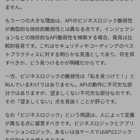
ません。
もう一つの大きな理由は、
API
のビジネスロジック脆弱性
が典型的な技術的脆弱性とは異なる点です。インジェクシ
ョンなどの技術的な
API
脆弱性を検索する場合、発見は比
較的容易です。これはセキュリティやコーディングのベス
トプラクティスに対する明らかな見落としであり、何を探
すべきか、どう見つけるかが明確だからです。
一方、ビジネスロジックの脆弱性は「私を見つけて！」と
叫んでいるわけではありません。
API
の動作に不可欠な部
分ではありますが、望ましくない不可欠な部分なのです。
その「望ましくない」点を見抜くことが肝心です。
なお「ビジネスロジック」という用語は、人によって定義
が異なる点に留意すべきです。ビジネスロジックとアプリ
ケーションロジック、あるいは当ケースでは
API
ロジック
を区別する立場もあります。