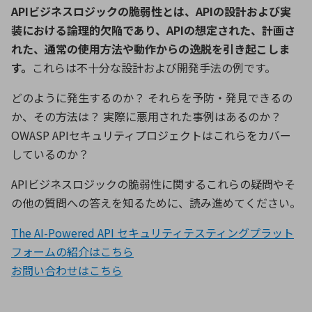
ICTソリューション
民生
組立・ロボティクス
医療
API
ビジネスロジックの脆弱性とは、
API
の設計および実
A
B
C
D
ロボティクス（AI）
品質管理・検査
装における論理的欠陥であり、
API
の想定された、計画さ
E
F
G
H
れた、通常の使用方法や動作からの逸脱を引き起こしま
I
J
K
L
す。
これらは不十分な設計および開発手法の例です。
データセンタ・クラウド
接着・接合
レーザー・光学部品
組込コンピュータ
M
N
O
P
どのように発生するのか？ それらを予防・発見できるの
か、その方法は？ 実際に悪用された事例はあるのか？
Q
R
S
T
ミリ波レーダー
製品製造・加工
OWASP API
セキュリティプロジェクトはこれらをカバー
U
V
W
X
特定用途向け・その他
サービス
しているのか？
Y
Z
API
ビジネスロジックの脆弱性に関するこれらの疑問やそ
ブログ｜ここから始まる最新技術
レーダ・衛星通信
の他の質問への答えを知るために、読み進めてください。
検索
医療機器
The AI-Powered API セキュリティテスティングプラット
照射
フォームの紹介はこちら
お問い合わせは
こちら
シミュレーター