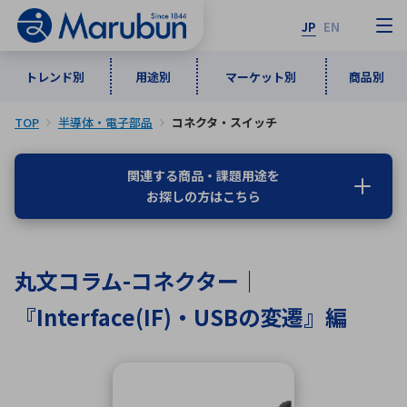
JP
EN
トレンド別
用途別
マーケット別
商品別
TOP
半導体・電子部品
コネクタ・スイッチ
マーケット別
トレンド別
用途別
商品別
メーカ一覧
関連する商品・課題用途を
お探しの方はこちら
50音順
インダストリアルDXソリューション
通信・ネットワーク
半導体・電子部品
自動車
ソフトウェア
産業
あ行
か行
さ行
た行
丸文コラム-コネクター｜
な行
は行
ま行
や行
5G・Local 5G
監視・セキュリティ
『Interface(IF)・USBの変遷』編
ら行
わ行
計測・測定・表示機器
情報通信
検査・分析機器
宇宙・防衛
ワイヤレス給電
計測・検出
アルファベット順