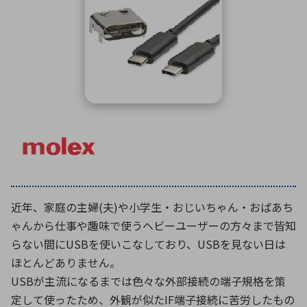
ICTソリューション
民生
組立・ロボティクス
医療
A
B
C
D
ロボティクス（AI）
品質管理・検査
E
F
G
H
I
J
K
L
データセンタ・クラウド
接着・接合
レーザー・光学部品
組込コンピュータ
M
N
O
P
Q
R
S
T
ミリ波レーダー
製品製造・加工
U
V
W
X
特定用途向け・その他
サービス
Y
Z
ブログ｜ここから始まる最新技術
レーダ・衛星通信
近年、家庭の主婦(夫)や小学生・おじいちゃん・おばあち
検索
医療機器
ゃんから仕事や趣味で使うヘビーユーザーの方々まで皆知
照射
らない間にUSBを使いこなしており、USBを見ない日は
ほとんどありません。
USBが主流になるまでは色々な外部接続の端子規格を策
シミュレーター
定して使ったため、外観が似たIF端子接続に苦労したもの