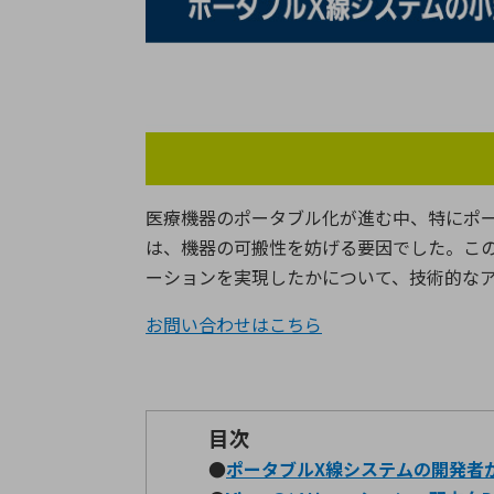
特定用途
拠点一覧
ガバナンス
ディスクロージャー・ポリシー
株式・株主情報
株式基本情報
医療機器のポータブル化が進む中、特にポ
株主還元
は、機器の可搬性を妨げる要因でした。こ
株価情報
ーションを実現したかについて、技術的な
株式手続き
株主総会
お問い合わせはこちら
定款・株式取扱規程
電子公告
目次
●
ポータブル
X
線システムの開発者