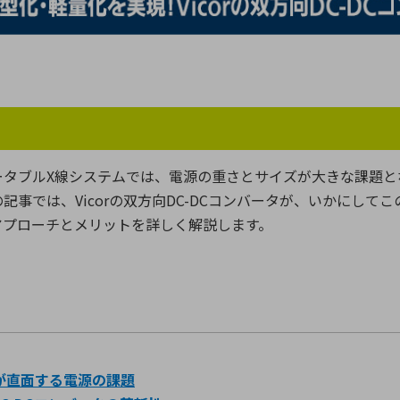
向け・その他
サービス
医
グループ会社
連結キャッシュ・フロー計算書
株
ヒストリカルデータ
I
個人投資家の皆さまへ
丸文ってどんな会社
会
ータブル
X
線システムでは、電源の重さとサイズが大きな課題と
投資をお考えの皆さまへ
サ
の記事では、
Vicor
の双方向
DC-DC
コンバータが、いかにしてこ
株主優待制度
事
アプローチとメリットを詳しく解説します。
個人投資家様向けイベント
業
丸文用語集
株
資
が直面する電源の課題