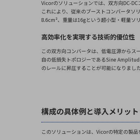
Vicor
のソリューションでは、双方向
DC-DC
これにより、従来のブーストコンバータソ
8.6cm²
、重量は
16g
という超小型・軽量ソ
高効率化を実現する技術的優位性
この双方向コンバータは、低電圧源からス
自の低損失トポロジーである
Sine Amplitud
のレールに昇圧することが可能になりまし
構成の具体例と導入メリット
このソリューションは、
Vicor
の特定の製品