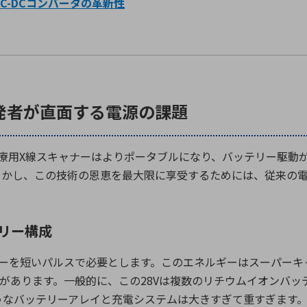
C-DC
コンバータの革新性
発者が直面する電源の課題
療用
X
線スキャナーはよりポータブルになり、バッテリー駆動
しかし、この技術の恩恵を最大限に享受するためには、従来の
リー構成
ーを短いパルスで必要とします。このエネルギーはスーパーキ
があります。一般的に、この
28V
は複数のリチウムイオンバッ
うなバッテリーアレイと充電システムは大きすぎて重すぎます