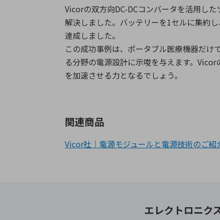
Vicor
の双方向
DC-DC
コンバータを活用した
解決しました。バッテリーを
1
セルに集約し
達成しました。
この成功事例は、ポータブル医療機器だけ
る分野の電源設計に示唆を与えます。
Vicor
を加速させる力となるでしょう。
関連商品
Vicor社｜電源モジュールと電源技術のご紹
エレクトロニク