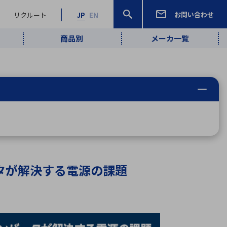
お問い合わせ
リクルート
JP
EN
商品別
メーカ一覧
検索
検索
ーワード
ワイヤレス給
ロボティクス
品質管理・検
は行
ま行
や行
ら行
わ行
ヤレス給電
、
Pocket AI
、
Net Predy
、
メルマガ
計測・検出
電
（AI）
査
から
定・表示機器
報通信
検査・分析機器
宇宙・防衛
ブログ｜ここ
企業概要
IRライブラリー
マテリアリティ（重要課題）
L
M
N
O
P
Q
R
S
T
レーダ・衛星
から始まる最
照射
通信
新技術
ータが解決する電源の課題
ー・光学部品
組込コンピュータ
算短信
沿革
人権・サプライチェーン
半導体・電子
価証券報告書
検索
部品小ロット
算説明会資料
合報告書