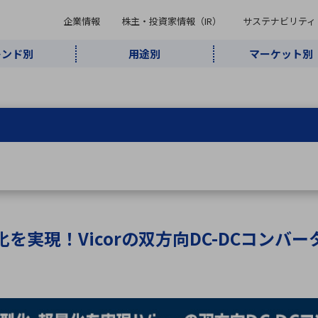
企業情報
株主・投資家情報（IR）
サステナビリティ
レンド別
用途別
マーケット別
キーワード・商品
ケット別
レンド別
途別
品別
ーカ一覧
株主・投資家情報（IR）
サステナビリティ
企業情報
よく検索されているキ
インダストリ
ABOUT MARUBUN
SUSTAINABILITY
IR
通信・ネット
5G・Local
監視・セキュ
あ行
か行
さ行
た行
な行
ミリ波レーダー
、
ワイ
アルDXソリ
ワーク
5G
リティ
ューション
、
AIロボット
、
ここ
・電子部品
動車
ソフトウェア
産業
計測・測
情
企業理念
財務・業績情報
価値創造モデル
A
B
C
D
E
F
G
H
I
J
K
データセン
ミリ波レーダ
製品製造・加
接着・接合
ト順
タ・クラウド
ー
工
を実現！Vicorの双方向DC-DCコンバ
U
V
W
X
Y
Z
リューション
民生
組立・ロボティクス
医療
レーザ
最新決算情報
決
役員一覧
環境・社会
シミュレータ
環境構築・開
チャートジェネレーター
有
ー
発システム
連結貸借対照表
決
連結損益計算書
統