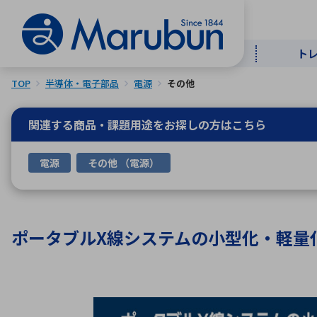
ト
TOP
半導体・電子部品
電源
その他
マー
ト
用
商
メ
関連する商品・課題用途を
お探しの方はこちら
50音順
電源
その他 （電源）
半導体
自
TOPメッセージ・サステナビリ
トップメッセージ
経営方針
ティ基本方針
アルファベッ
ポータブルX線システムの小型化・軽量化
ICTソ
トップメッセージ
事業内容
人的資本
中期経営計画
コーポレートガバナンス
事業等のリスク