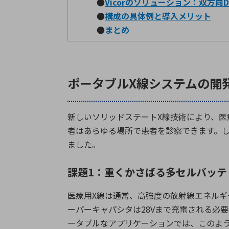
●
Vicorのソリューション：双方向
D
●
構成の具体例と導入メリット
●
まとめ
ポータブルX線システムの開
新しいソリッドステート
X
線技術により、医
者はあらゆる場所で患者を診察できます。
ました。
課題1：重くかさばる多セルバッテ
医療用
X
線は通常、高強度の放射線エネルギ
ーパーキャパシタは
28V
まで充電される必要
ータブルなアプリケーションでは、このよ