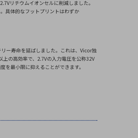
2.7V
リチウムイオンセルに削減しました。
た。具体的なフットプリントはわずか
テリー寿命を延ばしました。これは、
Vicor
独
以上の高効率で、
2.7V
の入力電圧を公称
32V
頻度を最小限に抑えることができます。