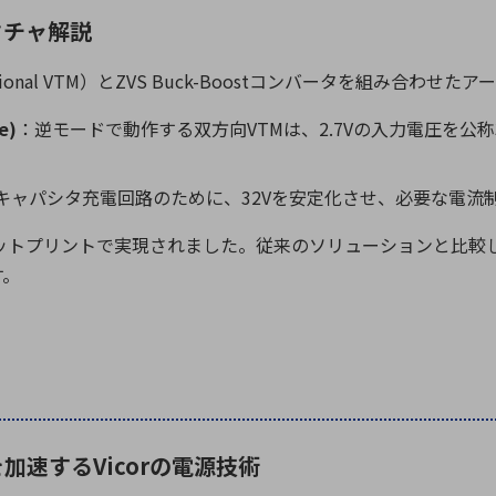
クチャ解説
tional VTM
）と
ZVS Buck-Boost
コンバータを組み合わせたアー
e)
：逆モードで動作する双方向
VTM
は、
2.7V
の入力電圧を公称
キャパシタ充電回路のために、
32V
を安定化させ、必要な電流
ットプリントで実現されました。従来のソリューションと比較
す。
速するVicorの電源技術