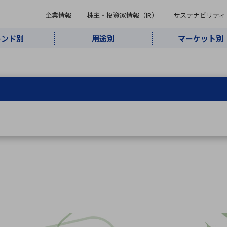
企業情報
株主・投資家情報（IR）
サステナビリティ
レンド別
用途別
マーケット別
キーワード・商品
ケット別
レンド別
途別
品別
ーカ一覧
株主・投資家情報（IR）
サステナビリティ
企業情報
よく検索されているキ
インダストリ
ABOUT MARUBUN
SUSTAINABILITY
IR
通信・ネット
5G・Local
監視・セキュ
あ行
か行
さ行
た行
な行
ミリ波レーダー
、
ワイ
アルDXソリ
ワーク
5G
リティ
ューション
、
AIロボット
、
ここ
・電子部品
動車
ソフトウェア
産業
計測・測
情
企業理念
財務・業績情報
価値創造モデル
A
B
C
D
E
F
G
H
I
J
K
データセン
ミリ波レーダ
製品製造・加
接着・接合
ト順
タ・クラウド
ー
工
U
V
W
X
Y
Z
リューション
民生
組立・ロボティクス
医療
レーザ
最新決算情報
決
役員一覧
環境・社会
シミュレータ
環境構築・開
チャートジェネレーター
有
ー
発システム
連結貸借対照表
決
連結損益計算書
統