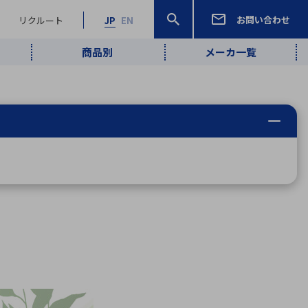
お問い合わせ
リクルート
JP
EN
商品別
メーカ一覧
検索
検索
ーワード
ワイヤレス給
ロボティクス
品質管理・検
は行
ま行
や行
ら行
わ行
ヤレス給電
、
Pocket AI
、
Net Predy
、
メルマガ
計測・検出
電
（AI）
査
から
定・表示機器
報通信
検査・分析機器
宇宙・防衛
ブログ｜ここ
企業概要
IRライブラリー
マテリアリティ（重要課題）
L
M
N
O
P
Q
R
S
T
レーダ・衛星
から始まる最
照射
通信
新技術
ー・光学部品
組込コンピュータ
算短信
沿革
人権・サプライチェーン
半導体・電子
価証券報告書
検索
部品小ロット
算説明会資料
合報告書