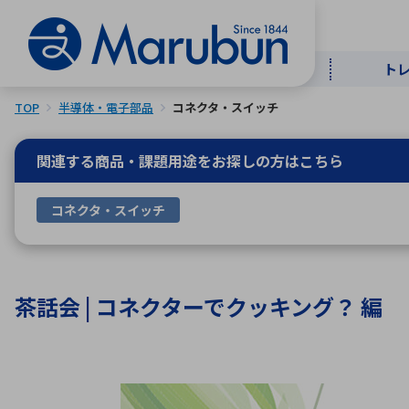
ト
TOP
半導体・電子部品
コネクタ・スイッチ
マー
ト
用
商
メ
関連する商品・課題用途を
お探しの方はこちら
50音順
コネクタ・スイッチ
半導体
自
TOPメッセージ・サステナビリ
トップメッセージ
経営方針
ティ基本方針
アルファベッ
茶話会 | コネクターでクッキング？ 編
ICTソ
トップメッセージ
事業内容
人的資本
中期経営計画
コーポレートガバナンス
事業等のリスク