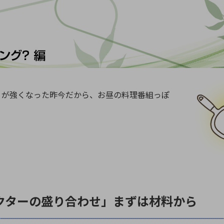
向け・その他
サービス
医
グループ会社
連結キャッシュ・フロー計算書
株
ヒストリカルデータ
I
個人投資家の皆さまへ
丸文ってどんな会社
会
りが強くなった昨今だから、お昼の料理番組っぽ
投資をお考えの皆さまへ
サ
株主優待制度
事
個人投資家様向けイベント
業
丸文用語集
株
資
ネクターの盛り合わせ」まずは材料から