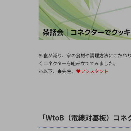
特定用途
拠点一覧
ガバナンス
ディスクロージャー・ポリシー
株式・株主情報
株式基本情報
外食が減り、家の食材や調理方法にこだわ
株主還元
くコネクターを組み立ててみました。
株価情報
※以下、♠先生、
♥アシスタント
株式手続き
株主総会
定款・株式取扱規程
電子公告
「WtoB（電線対基板）コ