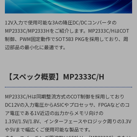
ICTソリューション
民生
組立・ロボティクス
医療
A
B
C
D
ロボティクス（AI）
品質管理・検査
E
F
G
H
12V入力で使用可能な3Aの降圧DC/DCコンバータの
I
J
K
L
MP2333C/MP2333Hをご紹介します。MP2333C/HはCOT
データセンタ・クラウド
接着・接合
レーザー・光学部品
組込コンピュータ
制御、PWM固定動作でSOT583 PKGを採用しており、周
M
N
O
P
辺部品の最小化に最適です。
Q
R
S
T
ミリ波レーダー
製品製造・加工
U
V
W
X
特定用途向け・その他
サービス
【スペック概要】MP2333C/H
Y
Z
ブログ｜ここから始まる最新技術
レーダ・衛星通信
MP2333C/Hは同期整流方式のCOT制御を採用しており
検索
医療機器
DC12Vの入力電圧からASICやプロセッサ、FPGAなどのコ
照射
ア電圧である1V近辺の出力からメモリ向けの
1.35V/1.5V/1.8V、インターフェースやロジック周りの3.3V
や5Vまで幅広くご使用可能な製品です。
シミュレーター