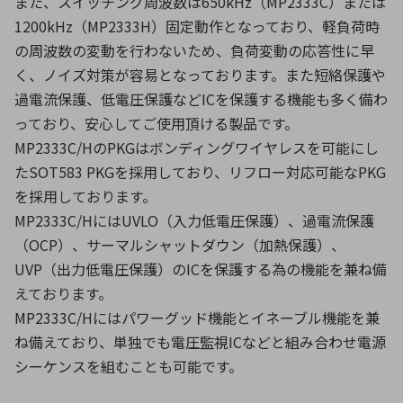
また、スイッチング周波数は650kHz（MP2333C）または
1200kHz（MP2333H）固定動作となっており、軽負荷時
の周波数の変動を行わないため、負荷変動の応答性に早
環境構築・開発システム
く、ノイズ対策が容易となっております。また短絡保護や
過電流保護、低電圧保護などICを保護する機能も多く備わ
っており、安心してご使用頂ける製品です。
半導体・電子部品小ロット
MP2333C/HのPKGはボンディングワイヤレスを可能にし
たSOT583 PKGを採用しており、リフロー対応可能なPKG
を採用しております。
MP2333C/HにはUVLO（入力低電圧保護）、過電流保護
（OCP）、サーマルシャットダウン（加熱保護）、
UVP（出力低電圧保護）のICを保護する為の機能を兼ね備
えております。
MP2333C/Hにはパワーグッド機能とイネーブル機能を兼
ね備えており、単独でも電圧監視ICなどと組み合わせ電源
シーケンスを組むことも可能です。