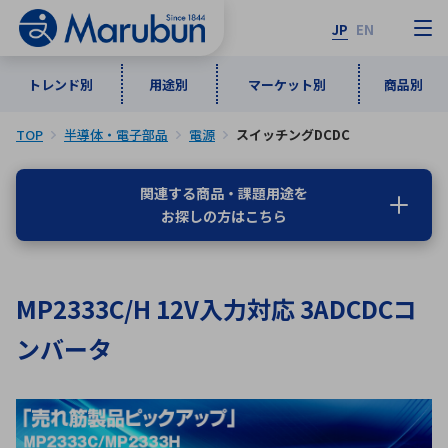
JP
EN
トレンド別
用途別
マーケット別
商品別
TOP
半導体・電子部品
電源
スイッチングDCDC
マーケット別
トレンド別
用途別
商品別
メーカ一覧
関連する商品・課題用途を
お探しの方はこちら
50音順
インダストリアルDXソリューション
通信・ネットワーク
半導体・電子部品
自動車
ソフトウェア
産業
あ行
か行
さ行
た行
MP2333C/H 12V入力対応 3ADCDCコ
な行
は行
ま行
や行
5G・Local 5G
監視・セキュリティ
ンバータ
ら行
わ行
計測・測定・表示機器
情報通信
検査・分析機器
宇宙・防衛
ワイヤレス給電
計測・検出
アルファベット順