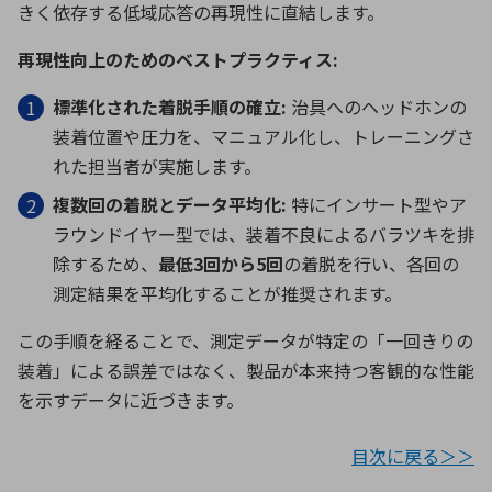
きく依存する低域応答の再現性に直結します。
再現性向上のためのベストプラクティス
:
標準化された着脱手順の確立
:
治具へのヘッドホンの
装着位置や圧力を、マニュアル化し、トレーニングさ
れた担当者が実施します。
複数回の着脱とデータ平均化
:
特にインサート型やア
ラウンドイヤー型では、装着不良によるバラツキを排
除するため、
最低
3
回から
5
回
の着脱を行い、各回の
測定結果を平均化することが推奨されます。
この手順を経ることで、測定データが特定の「一回きりの
装着」による誤差ではなく、製品が本来持つ客観的な性能
を示すデータに近づきます。
目次に戻る＞＞