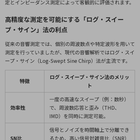
定とインピーダンス測定によって客観的に評価されます。
高精度な測定を可能にする「ログ・スイー
プ・サイン」法の利点
従来の音響測定では、個別の周波数点や特定波形を用いて
測定を行っていましたが、現代の音響解析ではログ・スイ
ープ・サイン（
Log-Swept Sine Chirp
）法が主流です。
ログ・スイープ・サイン法のメリッ
特徴
ト
一度の高速なスイープ（例：数秒）
効率性
で、周波数応答と歪み（
THD
、
IMD
）を同時に測定可能。
信号とノイズを時間軸上で分離でき
SN
比
るため、高い信号対雑音比（
SNR
）