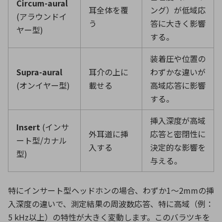
Circum-aural
耳全体を覆
ング）が低域応
(アラウンドイ
う
答に大きく影響
ヤー型
)
する。
装着圧や位置の
Supra-aural
耳介の上に
わずかな違いが
(オンイヤー型
)
載せる
高域応答に影響
する。
挿入深度が高域
Insert
(インサ
外耳道に挿
応答と密閉性に
ート型
/
カナル
入する
決定的な影響を
型
)
与える。
特にインサート型ヘッドホンの場合、わずか
1
〜
2mm
の挿
入深度の違いで、測定結果の周波数応答、特に高域（例：
5 kHz
以上）の特性が大きく変動します。このバラツキを