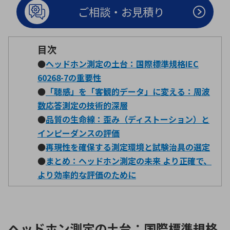
ご相談・お見積り
環境構築・開発システム
目次
●
ヘッドホン測定の土台：国際標準規格IEC
半導体・電子部品小ロット
60268-7の重要性
●
「聴感」を「客観的データ」に変える：周波
数応答測定の技術的深層
●
品質の生命線：歪み（ディストーション）と
インピーダンスの評価
●
再現性を確保する測定環境と試験治具の選定
●
まとめ：ヘッドホン測定の未来 より正確で、
より効率的な評価のために
ヘッドホン測定の土台：国際標準規格