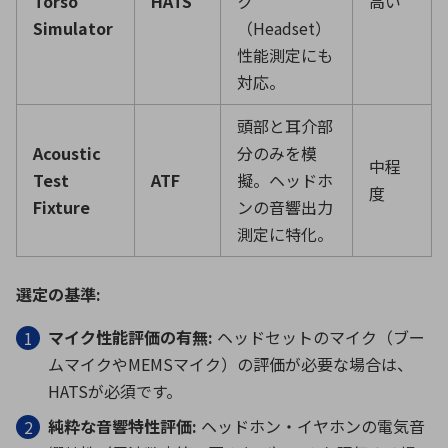
Torso
HATS
ク
高い
Simulator
（
Headset
）
性能測定にも
対応。
頭部と耳介部
Acoustic
分のみを模
中程
Test
ATF
擬。ヘッドホ
度
Fixture
ンの音響出力
測定に特化。
選定の基準
:
マイク性能評価の有無
:
ヘッドセットのマイク（ブー
ムマイクや
MEMS
マイク）の評価が必要な場合は、
HATS
が必須です。
純粋な音響特性評価
:
ヘッドホン・イヤホンの電気音