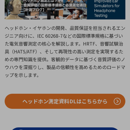
ICTソリューション
民生
組立・ロボティクス
医療
A
B
C
D
ロボティクス（AI）
品質管理・検査
E
F
G
H
I
J
K
L
ヘッドホン・イヤホンの開発、品質保証を担当されるエン
データセンタ・クラウド
接着・接合
レーザー・光学部品
組込コンピュータ
ジニア向けに、IEC 60268-7などの国際標準規格に基づい
M
N
O
P
た電気音響測定の核心を解説します。HRTF、音響試験治
Q
R
S
T
具（HATS/ATF）、そして再現性の高い測定を実現するた
ミリ波レーダー
製品製造・加工
めの専門知識を提供。客観的データに基づく音質評価のノ
U
V
W
X
特定用途向け・その他
サービス
ウハウを深掘りし、製品の信頼性を高めるためのロードマ
Y
Z
ップを示します。
ブログ｜ここから始まる最新技術
レーダ・衛星通信
検索
医療機器
ヘッドホン測定資料DLはこちらから
照射
シミュレーター