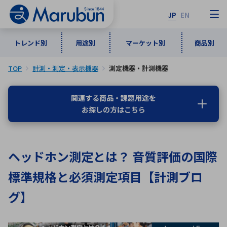
JP
EN
トレンド別
用途別
マーケット別
商品別
TOP
計測・測定・表示機器
測定機器・計測機器
マーケット別
トレンド別
用途別
商品別
メーカ一覧
関連する商品・課題用途を
お探しの方はこちら
50音順
インダストリアルDXソリューション
通信・ネットワーク
半導体・電子部品
自動車
ソフトウェア
産業
あ行
か行
さ行
た行
ヘッドホン測定とは？ 音質評価の国際
な行
は行
ま行
や行
5G・Local 5G
監視・セキュリティ
標準規格と必須測定項目【計測ブロ
ら行
わ行
計測・測定・表示機器
情報通信
検査・分析機器
宇宙・防衛
グ】
ワイヤレス給電
計測・検出
アルファベット順