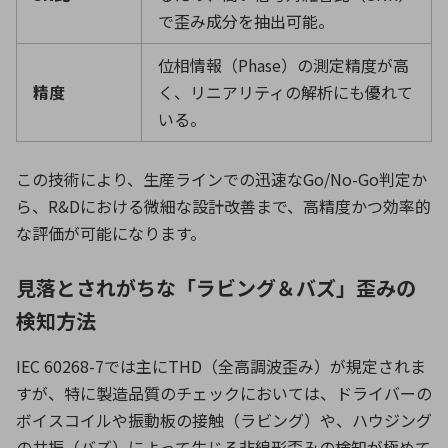
で歪み成分を抽出可能。
位相情報（
Phase
）の測定精度が高
精度
く、リニアリティの解析にも優れて
いる。
この技術により、生産ラインでの迅速な
Go/No-Go
判定か
ら、
R&D
における微細な設計改善まで、高精度かつ効率的
な評価が可能になります。
見落とされがちな「ラビング＆バズ」歪みの
検知方法
IEC 60268-7では主に
THD
（全高調波歪み）が規定されま
すが、特に製造品質のチェックにおいては、ドライバーの
ボイスコイルや振動板の接触（ラビング）や、ハウジング
の共振（バズ）によって生じる非線形歪みの検知が極めて