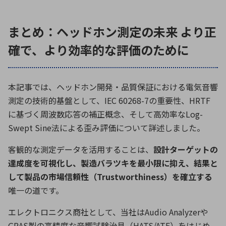
まとめ：ヘッドホン測定の未来 より正
確で、より効率的な評価のために
本記事では、ヘッドホン開発・品質保証における電気音響
測定の技術的基盤として、
IEC 60268-7
の重要性、
HRTF
に基づく周波数応答の補正概念、そして高効率な
Log-
Swept Sine
法による歪み評価について詳述しました。
客観的な測定データを活用することは、
設計ターゲットの
達成度を可視化し、製造バラツキを最小限に抑え、結果と
して製品の市場信頼性（
Trustworthiness
）を確立する
唯一の道です。
エレクトロニクス商社として、当社は
Audio Analyzer
や
GRAS
製の高精度な音響試験治具（
HATS/ATF
）をはじめ