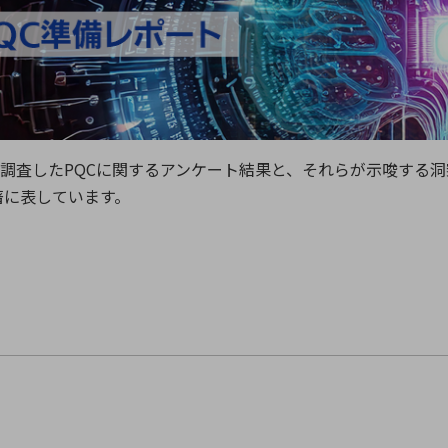
向け・その他
サービス
医
グループ会社
連結キャッシュ・フロー計算書
株
ヒストリカルデータ
I
個人投資家の皆さまへ
ら調査したPQ
Cに関するアンケート結果と、
それらが示唆する洞
丸文ってどんな会社
会
著に表しています。
投資をお考えの皆さまへ
サ
株主優待制度
事
個人投資家様向けイベント
業
丸文用語集
株
資