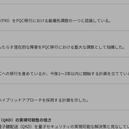
PKI）をPQC移行における最優先課題の一つと認識している。
もたらす潜在的な障害をPQC移行における重大な課題として指摘した。
QCへの移行を進めているか、今後1～3年以内に開始する計画を立ててい
にハイブリッドアプローチを採用する計画を示した。
ution（QKD）の実現可能性の低さ
量子鍵配送（QKD）を量子セキュリティの実現可能な解決策と見なして