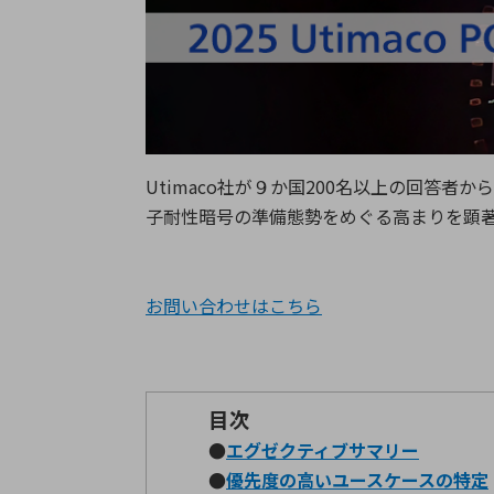
特定用途
拠点一覧
ガバナンス
ディスクロージャー・ポリシー
株式・株主情報
Utimaco社が９か国200名以上の回答者か
株式基本情報
子耐性暗号の準備態勢をめぐる高まりを顕
株主還元
株価情報
株式手続き
お問い合わせは
こちら
株主総会
定款・株式取扱規程
電子公告
目次
●
エグゼクティブサマリー
●
優先度の高いユースケースの特定