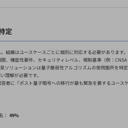
特定
ん。組織はユースケースごとに個別に対応する必要があります。
間、機密性要件、セキュリティレベル、規制基準（例：CNSA 
発見ソリューションは量子脆弱性アルゴリズムの使用箇所を特
深い理解が必要です。
回答者に「ポスト量子暗号への移行が最も緊急を要するユース
名：
49%