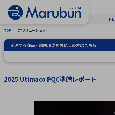
ト
TOP
ICTソリューション
マー
ト
用
商
メ
関連する商品・課題用途を
お探しの方はこちら
50音順
半導体
自
TOPメッセージ・サステナビリ
トップメッセージ
経営方針
2025 Utimaco PQC準備レポート
ティ基本方針
アルファベッ
ICTソ
トップメッセージ
事業内容
人的資本
中期経営計画
コーポレートガバナンス
事業等のリスク