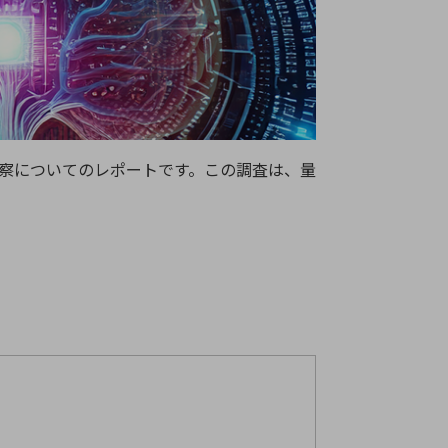
療機器
社名の由来・ロゴ
主通信
Rカレンダー
よくあるご質問
察についてのレポートです。この調査は、
量
社に関するご質問
ステナビリティに関するご質問
業内容に関するご質問
績・財務に関するご質問
式に関するご質問
料請求に関するご質問