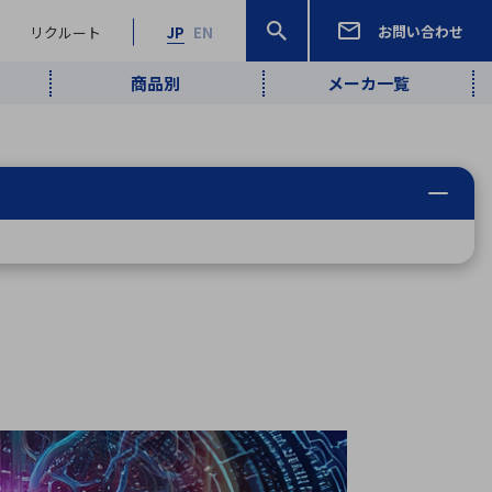
お問い合わせ
リクルート
JP
EN
商品別
メーカ一覧
検索
検索
ーワード
ワイヤレス給
ロボティクス
品質管理・検
は行
ま行
や行
ら行
わ行
ヤレス給電
、
Pocket AI
、
Net Predy
、
メルマガ
計測・検出
電
（AI）
査
から
定・表示機器
報通信
検査・分析機器
宇宙・防衛
ブログ｜ここ
企業概要
IRライブラリー
マテリアリティ（重要課題）
L
M
N
O
P
Q
R
S
T
レーダ・衛星
から始まる最
照射
通信
新技術
ー・光学部品
組込コンピュータ
算短信
沿革
人権・サプライチェーン
半導体・電子
価証券報告書
検索
部品小ロット
算説明会資料
合報告書