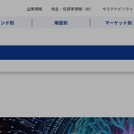
企業情報
株主・投資家情報（IR）
サステナビリティ
レンド別
用途別
マーケット別
キーワード・商品
ケット別
レンド別
途別
品別
ーカ一覧
株主・投資家情報（IR）
サステナビリティ
企業情報
よく検索されているキ
インダストリ
ABOUT MARUBUN
SUSTAINABILITY
IR
通信・ネット
5G・Local
監視・セキュ
あ行
か行
さ行
た行
な行
ミリ波レーダー
、
ワイ
アルDXソリ
ワーク
5G
リティ
ューション
、
AIロボット
、
ここ
・電子部品
動車
ソフトウェア
産業
計測・測
情
企業理念
財務・業績情報
価値創造モデル
A
B
C
D
E
F
G
H
I
J
K
データセン
ミリ波レーダ
製品製造・加
接着・接合
ト順
タ・クラウド
ー
工
U
V
W
X
Y
Z
リューション
民生
組立・ロボティクス
医療
レーザ
最新決算情報
決
役員一覧
環境・社会
シミュレータ
環境構築・開
チャートジェネレーター
有
ー
発システム
連結貸借対照表
決
連結損益計算書
統