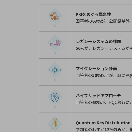
PKIをめぐる緊急性
回答者の
63%
が、公開鍵基盤（
レガシーシステムの課題
56%
が、レガシーシステムが
マイグレーション計画
回答者の
50%以上
が、既にP
ハイブリッドアプローチ
回答者の
63%
が、PQC移行
Quantum Key Distrib
参加者のわずか
12%のみ
が、