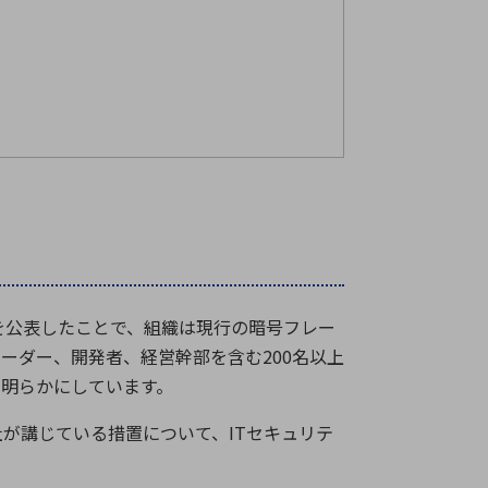
を公表したことで、組織は現行の暗号フレー
リーダー、開発者、経営幹部を含む
200
名以上
を明らかにしています。
社が講じている措置について、
IT
セキュリテ