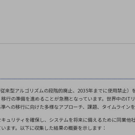
に従来型アルゴリズムの段階的廃止、
2035
年までに使用禁止）
）移行の準備を進めることが急務となっています。世界中の
IT
基準への移行に向けた多様なアプローチ、課題、タイムライン
セキュリティを確保し、システムを将来に備えるために同業他
ています。以下に収集した結果の概要を示します：