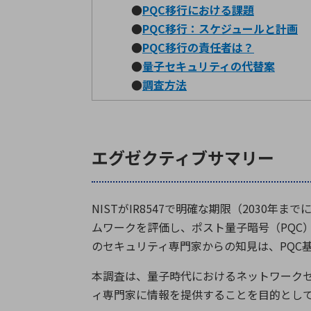
●
PQC移行における課題
●
PQC移行：スケジュールと計画
●
PQC移行の責任者は？
●
量子セキュリティの代替案
●
調査方法
エグゼクティブサマリー
NIST
が
IR8547
で明確な期限（
2030
年まで
ムワークを評価し、ポスト量子暗号（
PQC
のセキュリティ専門家からの知見は、
PQC
本調査は、量子時代におけるネットワーク
ィ専門家に情報を提供することを目的とし