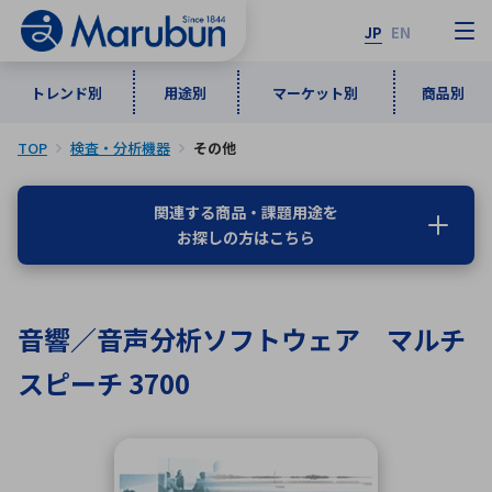
JP
EN
トレンド別
用途別
マーケット別
商品別
TOP
検査・分析機器
その他
マーケット別
トレンド別
用途別
商品別
メーカ一覧
関連する商品・課題用途を
お探しの方はこちら
50音順
インダストリアルDXソリューション
通信・ネットワーク
半導体・電子部品
自動車
ソフトウェア
産業
あ行
か行
さ行
た行
音響／音声分析ソフトウェア マルチ
な行
は行
ま行
や行
5G・Local 5G
監視・セキュリティ
スピーチ 3700
ら行
わ行
計測・測定・表示機器
情報通信
検査・分析機器
宇宙・防衛
ワイヤレス給電
計測・検出
アルファベット順