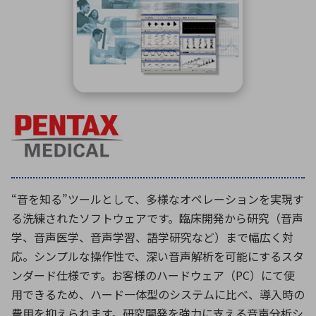
ICTソリューション
民生
組立・ロボティクス
医療
A
B
C
D
ロボティクス（AI）
品質管理・検査
E
F
G
H
I
J
K
L
データセンタ・クラウド
接着・接合
レーザー・光学部品
組込コンピュータ
M
N
O
P
Q
R
S
T
ミリ波レーダー
製品製造・加工
U
V
W
X
特定用途向け・その他
サービス
Y
Z
ブログ｜ここから始まる最新技術
レーダ・衛星通信
“音を知る”ツールとして、多様なオペレーションを実現す
る洗練されたソフトウェアです。臨床開発から研究（音声
検索
医療機器
学、音声医学、音声学習、語学研究など）まで幅広く対
照射
応。シンプルな操作性で、深い音声解析を可能にするスタ
ンダード仕様です。お客様のハードウェア（PC）にて使
用できるため、ハード一体型のシステムに比べ、導入時の
シミュレーター
費用を抑えられます。研究開発を強力に支える音声分析シ