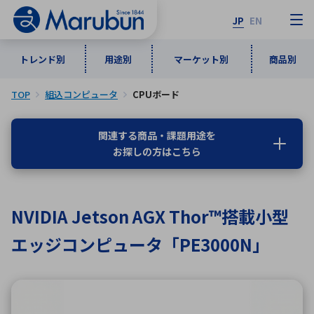
JP
EN
トレンド別
用途別
マーケット別
商品別
TOP
組込コンピュータ
CPUボード
マーケット別
トレンド別
用途別
商品別
メーカ一覧
関連する商品・課題用途を
お探しの方はこちら
50音順
インダストリアルDXソリューション
通信・ネットワーク
半導体・電子部品
自動車
ソフトウェア
産業
あ行
か行
さ行
た行
NVIDIA Jetson AGX Thor™搭載小型
な行
は行
ま行
や行
5G・Local 5G
監視・セキュリティ
エッジコンピュータ「PE3000N」
ら行
わ行
計測・測定・表示機器
情報通信
検査・分析機器
宇宙・防衛
ワイヤレス給電
計測・検出
アルファベット順