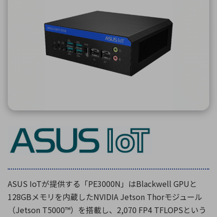
ICTソリューション
民生
組立・ロボティクス
医療
A
B
C
D
ロボティクス（AI）
品質管理・検査
E
F
G
H
I
J
K
L
データセンタ・クラウド
接着・接合
レーザー・光学部品
組込コンピュータ
M
N
O
P
Q
R
S
T
ミリ波レーダー
製品製造・加工
U
V
W
X
特定用途向け・その他
サービス
Y
Z
ブログ｜ここから始まる最新技術
レーダ・衛星通信
検索
医療機器
照射
ASUS IoTが提供する「PE3000N」はBlackwell GPUと
128GBメモリを内蔵したNVIDIA Jetson Thorモジュール
（Jetson T5000™）を搭載し、2,070 FP4 TFLOPSという
シミュレーター