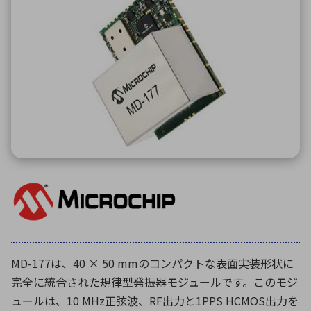
ICTソリューション
民生
組立・ロボティクス
医療
A
B
C
D
ロボティクス（AI）
品質管理・検査
E
F
G
H
I
J
K
L
データセンタ・クラウド
接着・接合
レーザー・光学部品
組込コンピュータ
M
N
O
P
Q
R
S
T
ミリ波レーダー
製品製造・加工
U
V
W
X
特定用途向け・その他
サービス
Y
Z
ブログ｜ここから始まる最新技術
レーダ・衛星通信
検索
医療機器
照射
MD-177は、40 × 50 mmのコンパクトな表面実装形状に
完全に統合された規律型発振器モジュールです。このモジ
ュールは、10 MHz正弦波、RF出力と1PPS HCMOS出力を
シミュレーター