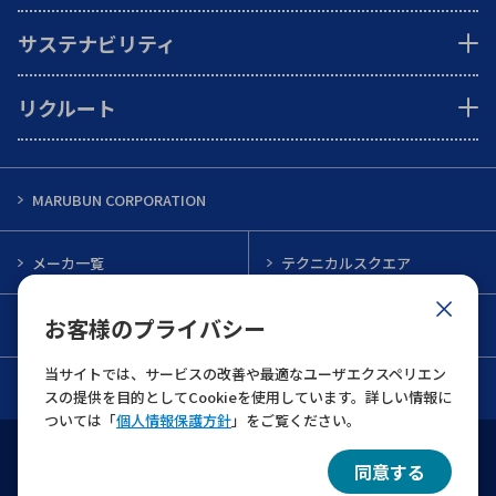
サステナビリティ
リクルート
MARUBUN CORPORATION
メーカ一覧
テクニカルスクエア
お客様のプライバシー
インフォメーション
メルマガ一覧
当サイトでは、サービスの改善や最適なユーザエクスペリエン
お問い合わせ
スの提供を目的としてCookieを使用しています。詳しい情報に
ついては「
個人情報保護方針
」をご覧ください。
ウェブサイト利用規約
個人情報保護について
同意する