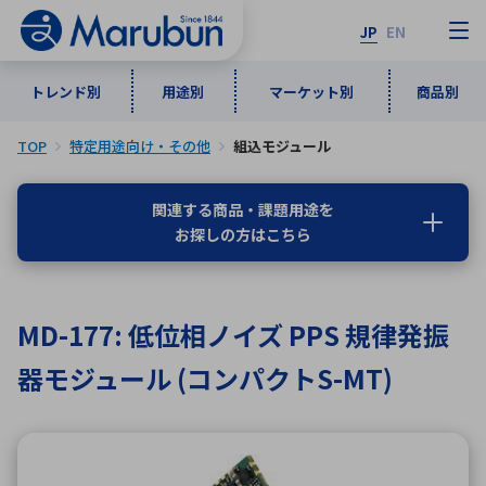
JP
EN
トレンド別
用途別
マーケット別
商品別
TOP
特定用途向け・その他
組込モジュール
マーケット別
トレンド別
用途別
商品別
メーカ一覧
関連する商品・課題用途を
お探しの方はこちら
50音順
インダストリアルDXソリューション
通信・ネットワーク
半導体・電子部品
自動車
ソフトウェア
産業
あ行
か行
さ行
た行
MD-177: 低位相ノイズ PPS 規律発振
な行
は行
ま行
や行
5G・Local 5G
監視・セキュリティ
器モジュール (コンパクトS-MT)
ら行
わ行
計測・測定・表示機器
情報通信
検査・分析機器
宇宙・防衛
ワイヤレス給電
計測・検出
アルファベット順