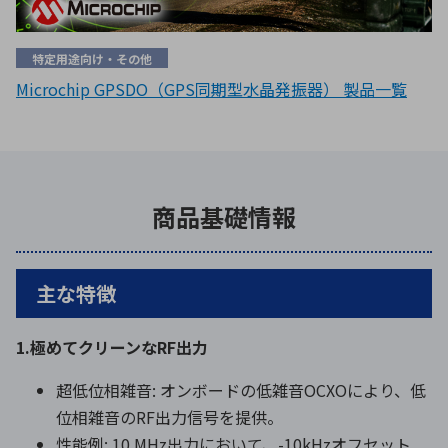
特定用途向け・その他
Microchip GPSDO（GPS同期型水晶発振器） 製品一覧
商品基礎情報
主な特徴
1.極めてクリーンなRF出力
超低位相雑音: オンボードの低雑音OCXOにより、低
位相雑音のRF出力信号を提供。
性能例: 10 MHz出力において、-10kHzオフセット