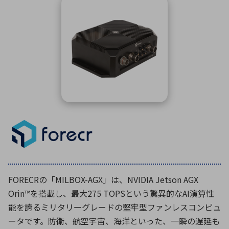
ICTソリューション
民生
組立・ロボティクス
医療
A
B
C
D
ロボティクス（AI）
品質管理・検査
E
F
G
H
I
J
K
L
データセンタ・クラウド
接着・接合
レーザー・光学部品
組込コンピュータ
M
N
O
P
Q
R
S
T
ミリ波レーダー
製品製造・加工
U
V
W
X
特定用途向け・その他
サービス
Y
Z
ブログ｜ここから始まる最新技術
レーダ・衛星通信
検索
医療機器
FORECRの「MILBOX-AGX」は、NVIDIA Jetson AGX
照射
Orin™を搭載し、最大275 TOPSという驚異的なAI演算性
能を誇るミリタリーグレードの堅牢型ファンレスコンピュ
ータです。防衛、航空宇宙、海洋といった、一瞬の遅延も
シミュレーター