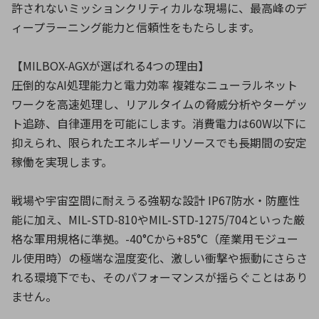
許されないミッションクリティカルな現場に、最高峰のデ
ィープラーニング能力と信頼性をもたらします。
環境構築・開発システム
【MILBOX-AGXが選ばれる4つの理由】
圧倒的なAI処理能力と電力効率 複雑なニューラルネット
ワークを高速処理し、リアルタイムの脅威分析やターゲッ
半導体・電子部品小ロット
ト追跡、自律運用を可能にします。消費電力は60W以下に
抑えられ、限られたエネルギーリソースでも長期間の安定
稼働を実現します。
戦場や宇宙空間に耐えうる強靭な設計 IP67防水・防塵性
能に加え、MIL-STD-810やMIL-STD-1275/704といった厳
格な軍用規格に準拠。-40°Cから+85°C（産業用モジュー
ル使用時）の極端な温度変化、激しい衝撃や振動にさらさ
れる環境下でも、そのパフォーマンスが揺らぐことはあり
ません。