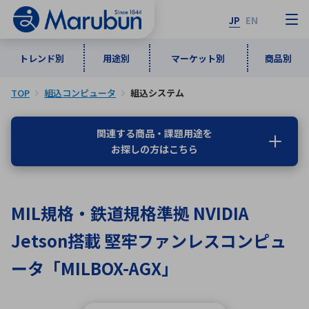
JP
EN
トレンド別
用途別
マーケット別
商品別
TOP
組込コンピュータ
組込システム
マーケット別
トレンド別
用途別
商品別
メーカ一覧
関連する商品・課題用途を
お探しの方はこちら
50音順
インダストリアルDXソリューション
通信・ネットワーク
半導体・電子部品
自動車
ソフトウェア
産業
あ行
か行
さ行
た行
MIL規格・鉄道規格準拠 NVIDIA
な行
は行
ま行
や行
5G・Local 5G
監視・セキュリティ
Jetson搭載 堅牢ファンレスコンピュ
ら行
わ行
計測・測定・表示機器
情報通信
検査・分析機器
宇宙・防衛
ータ「MILBOX-AGX」
ワイヤレス給電
計測・検出
アルファベット順