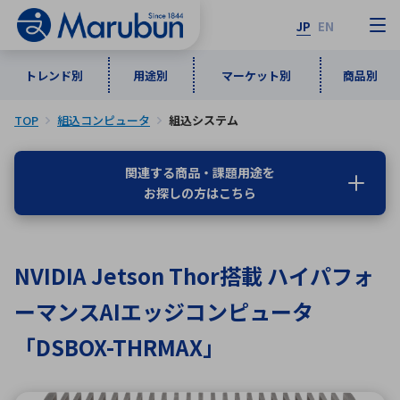
JP
EN
トレンド別
用途別
マーケット別
商品別
TOP
組込コンピュータ
組込システム
マーケット別
トレンド別
用途別
商品別
メーカ一覧
関連する商品・課題用途を
お探しの方はこちら
50音順
インダストリアルDXソリューション
通信・ネットワーク
半導体・電子部品
自動車
ソフトウェア
産業
あ行
か行
さ行
た行
NVIDIA Jetson Thor搭載 ハイパフォ
な行
は行
ま行
や行
5G・Local 5G
監視・セキュリティ
ーマンスAIエッジコンピュータ
ら行
わ行
計測・測定・表示機器
情報通信
検査・分析機器
宇宙・防衛
「DSBOX-THRMAX」
ワイヤレス給電
計測・検出
アルファベット順