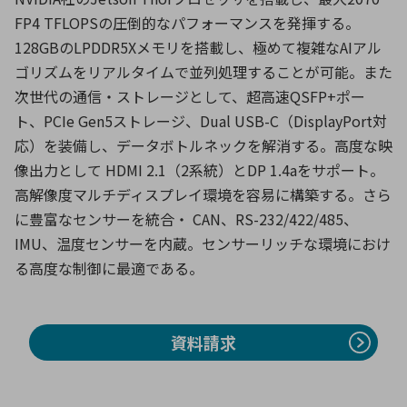
FP4 TFLOPSの圧倒的なパフォーマンスを発揮する。
128GBのLPDDR5Xメモリを搭載し、極めて複雑なAIアル
環境構築・開発システム
ゴリズムをリアルタイムで並列処理することが可能。また
次世代の通信・ストレージとして、超高速QSFP+ポー
ト、PCIe Gen5ストレージ、Dual USB-C（DisplayPort対
半導体・電子部品小ロット
応）を装備し、データボトルネックを解消する。高度な映
像出力として HDMI 2.1（2系統）とDP 1.4aをサポート。
高解像度マルチディスプレイ環境を容易に構築する。さら
に豊富なセンサーを統合・ CAN、RS-232/422/485、
IMU、温度センサーを内蔵。センサーリッチな環境におけ
る高度な制御に最適である。
資料請求