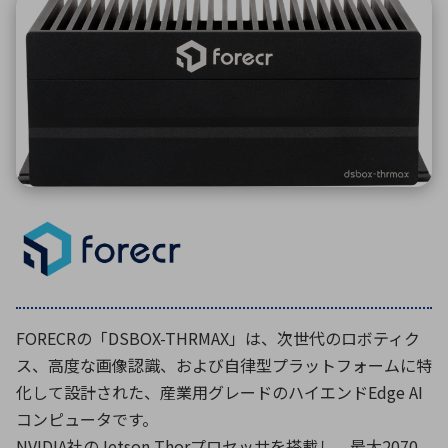
ICTソリューション
民生
組立・ロボティクス
医療
A
B
C
D
ロボティクス（AI）
品質管理・検査
E
F
G
H
I
J
K
L
データセンタ・クラウド
接着・接合
レーザー・光学部品
組込コンピュータ
M
N
O
P
Q
R
S
T
ミリ波レーダー
製品製造・加工
U
V
W
X
特定用途向け・その他
サービス
Y
Z
ブログ｜ここから始まる最新技術
レーダ・衛星通信
検索
医療機器
FORECRの「DSBOX-THRMAX」は、次世代のロボティク
照射
ス、高度な画像認識、および自律型プラットフォームに特
化して設計された、産業用グレードのハイエンドEdge AI
コンピュータです。
シミュレーター
NVIDIA社のJetson Thorプロセッサを搭載し、最大2070