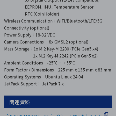
EEPROM, IMU, Temperature Sensor
RTC (Coin Holder)
Wireless Communication：WiFi/Bluetooth/LTE/5G
Connectivity (optional)
Power Supply：18-32 VDC
Camera Connections ：8x GMSL2 (optional)
Mass Storage：1x M.2 Key-M 2280 (PCIe Gen5 x4)
1x M.2 Key-M 2242 (PCIe Gen5 x2)
Ambient Conditions：-25°C … +55°C
Form Factor / Dimensions：225 mm x 135 mm x 83 mm
Operating Systems：Ubuntu Linux 24.04
JetPack Support： JetPack 7.x
関連資料
「DSBOX-THRMAX」のデータシートはこちら＞＞＞