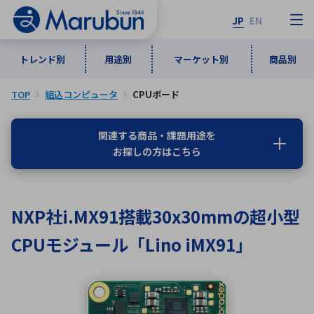
JP
EN
トレンド別
用途別
マーケット別
商品別
TOP
組込コンピュータ
CPUボード
マーケット別
トレンド別
用途別
商品別
メーカ一覧
関連する商品・課題用途を
お探しの方はこちら
50音順
インダストリアルDXソリューション
通信・ネットワーク
半導体・電子部品
自動車
ソフトウェア
産業
あ行
か行
さ行
た行
NXP社i.MX91搭載30x30mmの超小型
な行
は行
ま行
や行
5G・Local 5G
監視・セキュリティ
CPUモジュール「Lino iMX91」
ら行
わ行
計測・測定・表示機器
情報通信
検査・分析機器
宇宙・防衛
ワイヤレス給電
計測・検出
アルファベット順