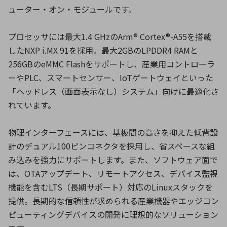
ューター・オン・モジュールです。
環境構築・開発システム
プロセッサには最大1.4 GHzのArm® Cortex®-A55を搭載
したNXP i.MX 91を採用。最大2GBのLPDDR4 RAMと
256GBのeMMC Flashをサポートし、産業用コントローラ
半導体・電子部品小ロット
ーやPLC、スマートセンサー、IoTゲートウェイといった
「ヘッドレス（画面表示なし）システム」向けに最適化さ
れています。
物理インターフェースには、基板間の高さを抑えた低背設
計のデュアル100ピンコネクタを採用し、省スペースな組
み込みを強力にサポートします。また、ソフトウェア面で
は、OTAアップデート、リモートアクセス、デバイス監視
機能を含むLTS（長期サポート）対応のLinuxスタックを
提供。長期的な信頼性が求められる産業機器やエッジコン
ピューティングデバイスの開発に理想的なソリューション