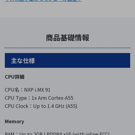
商品基礎情報
主な仕様
CPU詳細
CPU名：NXP i.MX 91
CPU Type：1x Arm Cortex-A55
CPU Clock：Up to 1.4 GHz (A55)
Memory
RAM：Up to 2GB LPDDR4 x16 (with inline ECC)