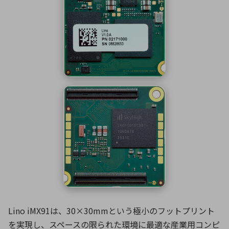
ICTソリューション
民生
組立・ロボティクス
医療
A
B
C
D
ロボティクス（AI）
品質管理・検査
E
F
G
H
I
J
K
L
データセンタ・クラウド
接着・接合
レーザー・光学部品
組込コンピュータ
M
N
O
P
Q
R
S
T
ミリ波レーダー
製品製造・加工
U
V
W
X
特定用途向け・その他
サービス
Y
Z
ブログ｜ここから始まる最新技術
レーダ・衛星通信
検索
医療機器
照射
Lino iMX91は、30×30mmという極小のフットプリント
シミュレーター
を実現し、スペースの限られた環境に最適な産業用コンピ