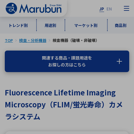
JP
EN
トレンド別
用途別
マーケット別
商品別
TOP
検査・分析機器
検査機器（破壊・非破壊）
マーケット別
トレンド別
用途別
商品別
メーカ一覧
関連する商品・課題用途を
お探しの方はこちら
50音順
インダストリアルDXソリューション
通信・ネットワーク
半導体・電子部品
自動車
ソフトウェア
産業
あ行
か行
さ行
た行
Fluorescence Lifetime Imaging
な行
は行
ま行
や行
5G・Local 5G
監視・セキュリティ
Microscopy（FLIM/蛍光寿命）カメ
ら行
わ行
計測・測定・表示機器
情報通信
検査・分析機器
宇宙・防衛
ラシステム
ワイヤレス給電
計測・検出
アルファベット順