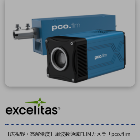
ICTソリューション
民生
組立・ロボティクス
医療
A
B
C
D
ロボティクス（AI）
品質管理・検査
E
F
G
H
I
J
K
L
データセンタ・クラウド
接着・接合
レーザー・光学部品
組込コンピュータ
M
N
O
P
Q
R
S
T
ミリ波レーダー
製品製造・加工
U
V
W
X
特定用途向け・その他
サービス
Y
Z
ブログ｜ここから始まる最新技術
レーダ・衛星通信
検索
医療機器
照射
【広視野・高解像度】周波数領域FLIMカメラ「pco.flim
シミュレーター