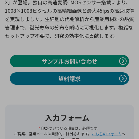
X」が登場。独自の高速変調CMOSセンサー搭載により、
1008×1008ピクセルの高精細画像と最大45fpsの高速取得
を実現しました。生細胞の代謝解析から産業用材料の品質
環境構築・開発システム
管理まで、蛍光寿命の分布を瞬時に可視化します。複雑な
セットアップ不要で、研究の効率化に貢献します。
半導体・電子部品小ロット
サンプルお問い合わせ
資料請求