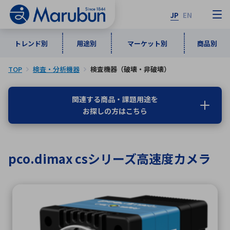
JP
EN
トレンド別
用途別
マーケット別
商品別
TOP
検査・分析機器
検査機器（破壊・非破壊）
マーケット別
トレンド別
用途別
商品別
メーカ一覧
関連する商品・課題用途を
お探しの方はこちら
50音順
インダストリアルDXソリューション
通信・ネットワーク
半導体・電子部品
自動車
ソフトウェア
産業
あ行
か行
さ行
た行
pco.dimax csシリーズ高速度カメラ
な行
は行
ま行
や行
5G・Local 5G
監視・セキュリティ
ら行
わ行
計測・測定・表示機器
情報通信
検査・分析機器
宇宙・防衛
ワイヤレス給電
計測・検出
アルファベット順