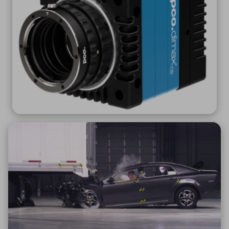
ICTソリューション
民生
組立・ロボティクス
医療
A
B
C
D
ロボティクス（AI）
品質管理・検査
E
F
G
H
I
J
K
L
データセンタ・クラウド
接着・接合
レーザー・光学部品
組込コンピュータ
M
N
O
P
Q
R
S
T
ミリ波レーダー
製品製造・加工
U
V
W
X
特定用途向け・その他
サービス
Y
Z
ブログ｜ここから始まる最新技術
レーダ・衛星通信
検索
医療機器
照射
シミュレーター