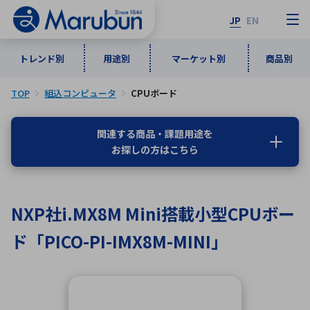
JP
EN
トレンド別
用途別
マーケット別
商品別
TOP
組込コンピュータ
CPUボード
マーケット別
トレンド別
用途別
商品別
メーカ一覧
関連する商品・課題用途を
お探しの方はこちら
50音順
インダストリアルDXソリューション
通信・ネットワーク
半導体・電子部品
自動車
ソフトウェア
産業
あ行
か行
さ行
た行
NXP社i.MX8M Mini搭載小型CPUボー
な行
は行
ま行
や行
5G・Local 5G
監視・セキュリティ
ド「PICO-PI-IMX8M-MINI」
ら行
わ行
計測・測定・表示機器
情報通信
検査・分析機器
宇宙・防衛
ワイヤレス給電
計測・検出
アルファベット順