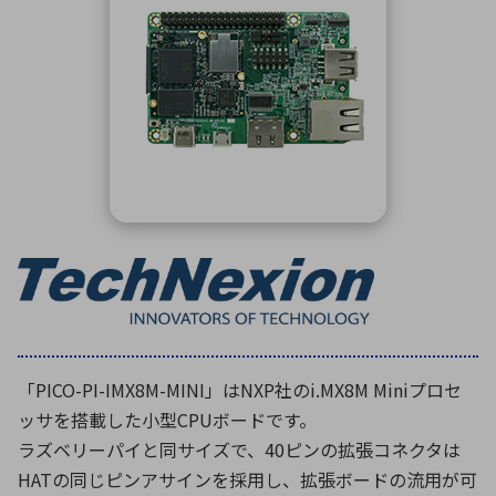
ICTソリューション
民生
組立・ロボティクス
医療
A
B
C
D
ロボティクス（AI）
品質管理・検査
E
F
G
H
I
J
K
L
データセンタ・クラウド
接着・接合
レーザー・光学部品
組込コンピュータ
M
N
O
P
Q
R
S
T
ミリ波レーダー
製品製造・加工
U
V
W
X
特定用途向け・その他
サービス
Y
Z
ブログ｜ここから始まる最新技術
レーダ・衛星通信
検索
医療機器
「PICO-PI-IMX8M-MINI」はNXP社のi.MX8M Miniプロセ
照射
ッサを搭載した小型CPUボードです。
ラズベリーパイと同サイズで、40ピンの拡張コネクタは
HATの同じピンアサインを採用し、拡張ボードの流用が可
シミュレーター