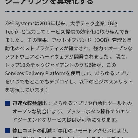
ジニアリングを具現化する
ZPE Systemsは
2013
年以来、大手テック企業（
Big
Tech
）と協力してサービス提供の効率化に取り組んでき
ました 。 その結果、アウトオブバンド（
OOB
）管理と自
動化のベストプラクティスが確立され、強力でオープンな
ソフトウェアとハードウェアが開発されました 。 現在、
トップ
10
のテックジャイアントのうち
6
社が、この
Services Delivery Platform
を使用して、あらゆるアプリ
をいつでもどこでもデプロイし、以下のビジネスメリット
を実現しています：
迅速な収益創出：
あらゆるアプリや自動化ツールとの
オープンな統合により、プッシュボタン操作でのエン
ドツーエンドなサービス提供が可能になります。
停止コストの削減：
専用のリモートアクセスにより、