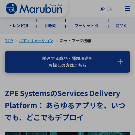
JP
EN
トレンド別
用途別
マーケット別
商品別
TOP
ICTソリューション
ネットワーク機器
マーケット別
トレンド別
用途別
商品別
メーカ一覧
関連する商品・課題用途を
お探しの方はこちら
50音順
インダストリアルDXソリューション
通信・ネットワーク
半導体・電子部品
自動車
ソフトウェア
産業
あ行
か行
さ行
た行
ZPE SystemsのServices Delivery
な行
は行
ま行
や行
5G・Local 5G
監視・セキュリティ
Platform： あらゆるアプリを、いつ
ら行
わ行
計測・測定・表示機器
情報通信
検査・分析機器
宇宙・防衛
でも、どこでもデプロイ
ワイヤレス給電
計測・検出
アルファベット順