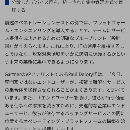
分散したデバイス群を、統一された集中管理方式で管
理する
前述のペネトレーションテストの例では、プラットフォー
ム・エンジニアリングを導入することで、チームにサービ
ス提供を成功させるための明確なブループリント（設計
図）が与えられます。これにより、
IT
の運用を維持するこ
とではなく、攻撃対象領域をいかに適切に保護するかとい
う本来の業務に集中できるようになります。
Gartnerの
VP
アナリストである
Paul Delory
氏は、「今日、
専門家ではないエンドユーザーが、複雑で難解なサービス
の集合体を操作させられることがよくあります」と述べて
います。また、「エンドユーザーを助け、彼らが行う価値
ある仕事への摩擦を減らすために、先進的な企業はエンド
ユーザーと、彼らが依存するバッキングサービスとの間に
位置するオペレーティング・プラットフォームの構築を始
めています」とも指摘しています。