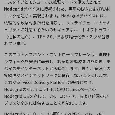
ースタイプとモジュール式拡張カードを備えた
ZPE
の
Nodegrid
デバイスに接続された、専用の
LAN
および
WAN
リンクを通じて実現されます。
Nodegrid
デバイスには、
物理的な攻撃対象領域を排除し、サプライチェーンのセキ
ュリティに対応するためのセキュアなルートオブトラスト
（信頼の起点）、
TPM 2.0
、および暗号化ディスクが含ま
れています。
このアウトオブバンド・コントロールプレーンは、管理ト
ラフィックを安全に転送し、攻撃対象領域を取り除き、デ
バイスをインターネットから遮断します。また、管理用の
接続性がメインネットワークに依存しないようにします。
これが
Services Delivery Platform
の基盤となり、
Nodegrid
のマルチコア
Intel CPU
と
Linux
ベースの
Nodegrid OS
を介して、
VM
、コンテナ、および任意のア
プリを効率的に提供することを可能にします。
Nodegridをデプロイした場所であればどこでも、
ZPE