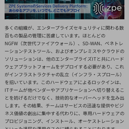
ICTソリューション
民生
組立・ロボティクス
医療
A
B
C
D
ロボティクス（AI）
品質管理・検査
E
F
G
H
I
J
K
L
多くの組織が、エンタープライズセキュリティに関わる数
データセンタ・クラウド
接着・接合
レーザー・光学部品
組込コンピュータ
百もの製品の管理に苦慮しています。ほとんどの
M
N
O
P
NGFW（次世代ファイアウォール）、SD-WAN、ペネトレ
Q
R
S
T
ーションテストツール、およびオンプレミスやクラウドの
ミリ波レーダー
製品製造・加工
ソリューションは、他のエンタープライズITと共にハード
U
V
W
X
特定用途向け・その他
サービス
ウェアプラットフォームをデプロイする必要があり、これ
Y
Z
がインフラストラクチャの乱立（インフラ・スプロール）
ブログ｜ここから始まる最新技術
レーダ・衛星通信
を招いています。このハードウェアによるロックインは、
ITチームが他ベンダーやアプリケーションへ切り替えるこ
検索
医療機器
とを妨げるだけでなく、技術的なオーバーヘッドを生み出
照射
します。その結果、チームはサービスの迅速な提供やビジ
ネス価値の創出に集中する代わりに、専用ハードウェアの
プロビジョニング、インストール、オーケストレーション
シミュレーター
といった退屈な運用タスクに縛られることになります。