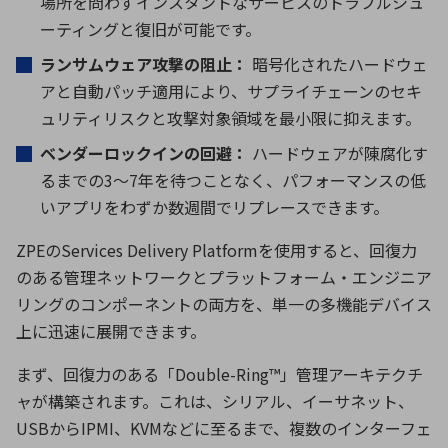
場所を問わずインスタントなサービスのトラブルシュ
ーティングと復旧が可能です。
ランサムウェア攻撃の阻止：
暗号化されたハードウェ
アと自動パッチ適用により、サプライチェーンのセキ
ュリティリスクと攻撃対象領域を最小限に抑えます。
ベンダーロックインの回避：
ハードウェアが陳腐化す
るまでの
3
〜
7
年を待つことなく、パフォーマンスの低
いアプリをわずか数週間でリプレースできます。
ZPEの
Services Delivery Platform
を使用すると、回復力
のある管理ネットワークとプラットフォーム・エンジニア
リングのコンポーネントの両方を、単一の多機能デバイス
上に迅速に展開できます。
まず、回復力のある「
Double-Ring™
」管理アーキテクチ
ャが構築されます。これは、シリアル、イーサネット、
USB
から
IPMI
、
KVM
などに至るまで、複数のインターフェ