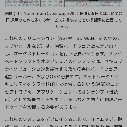
画像 (The Momentum Cyberscape 2021 提供): 管理者は、企業の
IT 運用のために多くのサービスを提供するという課題に直面して
います。
これらのソリューション（
NGFW
、
SD-WAN
、その他のア
プリやツールなど）は、物理ハードウェア上にデプロイ
し、オーケストレーションを行う必要があります。プライ
ベートクラウドやオンプレミスのインフラでは、セキュリ
ティソリューションを実行するための専用ハードウェア、
追加サーバー、および
OS
が必要です。ネットワークとセ
キュリティをクラウド経由で提供するという
SASE
のコン
セプトでさえ、アプリケーションへのオンランプ（接続
点）として機能させるために、支店などの拠点に物理ハー
ドウェアを設置する必要があります。
これらのシステムをデプロイすることで、
IT
はエッジ、拠
点、データセンターに散在する多くの可動部品を持つ複雑