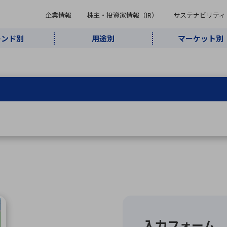
企業情報
株主・投資家情報（IR）
サステナビリティ
レンド別
用途別
マーケット別
キーワード・商品
ケット別
レンド別
途別
品別
ーカ一覧
株主・投資家情報（IR）
サステナビリティ
企業情報
よく検索されているキ
インダストリ
ABOUT MARUBUN
SUSTAINABILITY
IR
通信・ネット
5G・Local
監視・セキュ
あ行
か行
さ行
た行
な行
ミリ波レーダー
、
ワイ
アルDXソリ
ワーク
5G
リティ
ューション
、
AIロボット
、
ここ
・電子部品
動車
ソフトウェア
産業
計測・測
情
企業理念
財務・業績情報
価値創造モデル
A
B
C
D
E
F
G
H
I
J
K
データセン
ミリ波レーダ
製品製造・加
接着・接合
ト順
タ・クラウド
ー
工
U
V
W
X
Y
Z
リューション
民生
組立・ロボティクス
医療
レーザ
最新決算情報
決
役員一覧
環境・社会
シミュレータ
環境構築・開
チャートジェネレーター
有
ー
発システム
連結貸借対照表
決
連結損益計算書
統