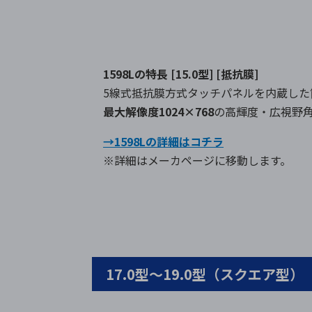
1598Lの特長
[15.0型] [抵抗膜]
5線式抵抗膜方式タッチパネルを内蔵し
最大解像度1024×768
の高輝度・広視野角1
→1598Lの詳細はコチラ
※詳細はメーカページに移動します。
17.0型～19.0型（スクエア型）