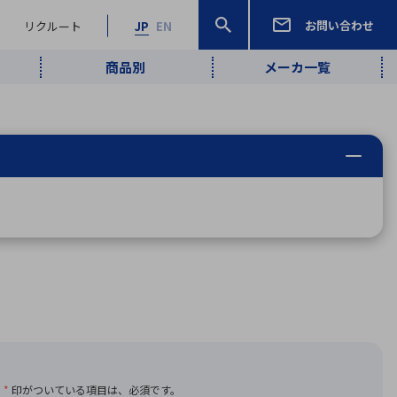
お問い合わせ
リクルート
JP
EN
商品別
メーカ一覧
検索
検索
ーワード
ワイヤレス給
ロボティクス
品質管理・検
は行
ま行
や行
ら行
わ行
ヤレス給電
、
Pocket AI
、
Net Predy
、
メルマガ
計測・検出
電
（AI）
査
から
定・表示機器
報通信
検査・分析機器
宇宙・防衛
ブログ｜ここ
企業概要
IRライブラリー
マテリアリティ（重要課題）
L
M
N
O
P
Q
R
S
T
レーダ・衛星
から始まる最
照射
通信
新技術
ー・光学部品
組込コンピュータ
算短信
沿革
人権・サプライチェーン
半導体・電子
価証券報告書
検索
部品小ロット
算説明会資料
合報告書