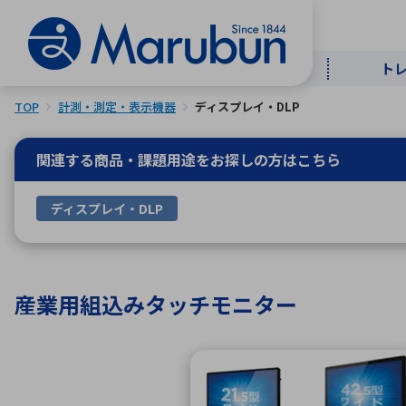
ト
TOP
計測・測定・表示機器
ディスプレイ・DLP
マー
ト
用
商
メ
関連する商品・課題用途を
お探しの方はこちら
50音順
ディスプレイ・DLP
半導体
自
TOPメッセージ・サステナビリ
トップメッセージ
経営方針
ティ基本方針
アルファベッ
産業用組込みタッチモニター
ICTソ
トップメッセージ
事業内容
人的資本
中期経営計画
コーポレートガバナンス
事業等のリスク