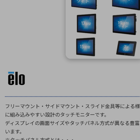
特定用途
拠点一覧
ガバナンス
ディスクロージャー・ポリシー
株式・株主情報
株式基本情報
株主還元
株価情報
株式手続き
株主総会
定款・株式取扱規程
電子公告
フリーマウント・サイドマウント・スライド金具等による様
に組み込みやすい設計のタッチモニターです。
ディスプレイの画面サイズやタッチパネル方式が異なる豊富
います。
※タッチパネル方式とは・・・