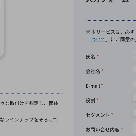
向け・その他
サービス
医
グループ会社
連結キャッシュ・フロー計算書
株
ヒストリカルデータ
I
個人投資家の皆さまへ
丸文ってどんな会社
会
投資をお考えの皆さまへ
サ
株主優待制度
事
個人投資家様向けイベント
業
丸文用語集
株
資
々な取付けを想定し、筐体
なラインナップをそろえて