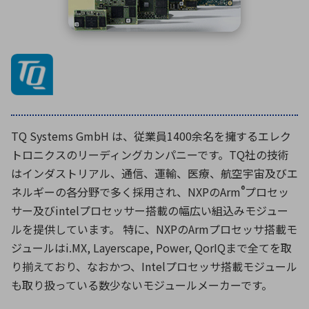
ICTソリューション
民生
組立・ロボティクス
医療
A
B
C
D
ロボティクス（AI）
品質管理・検査
E
F
G
H
I
J
K
L
データセンタ・クラウド
接着・接合
レーザー・光学部品
組込コンピュータ
M
N
O
P
Q
R
S
T
ミリ波レーダー
製品製造・加工
TQ Systems GmbH は、従業員1400余名を擁するエレク
U
V
W
X
特定用途向け・その他
サービス
トロニクスのリーディングカンパニーです。​TQ社の技術
Y
Z
はインダストリアル、通信、運輸、医療、航空宇宙及びエ
ブログ｜ここから始まる最新技術
レーダ・衛星通信
®
ネルギーの各分野で多く採用され、NXP​のArm
プロセッ
サー及びintelプロセッサー搭載の幅広い組込みモジュー
検索
医療機器
ルを提供しています。 特に、NXP​のArm​プロセッサ搭載モ
照射
ジュールはi.MX, Layerscape, Power, QorIQまで全てを取
り揃えており、なおかつ、Intelプロセッサ搭載モジュール
も取り扱っている数少ないモジュールメーカーです。
シミュレーター