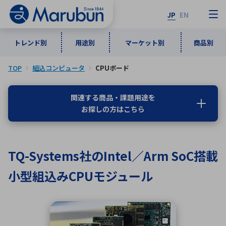
JP
EN
トレンド別
用途別
マーケット別
商品別
TOP
組込コンピュータ
CPUボード
マーケット別
トレンド別
用途別
商品別
メーカ一覧
関連する商品・課題用途を
お探しの方はこちら
50音順
インダストリアルDXソリューション
通信・ネットワーク
半導体・電子部品
自動車
ソフトウェア
産業
あ行
か行
さ行
た行
TQ-Systems社のIntel／Arm SoC搭載
な行
は行
ま行
や行
5G・Local 5G
監視・セキュリティ
小型組込みCPUモジュール
ら行
わ行
計測・測定・表示機器
情報通信
検査・分析機器
宇宙・防衛
ワイヤレス給電
計測・検出
アルファベット順