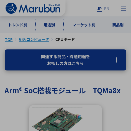
JP
EN
トレンド別
用途別
マーケット別
商品別
TOP
組込コンピュータ
CPUボード
マーケット別
トレンド別
用途別
商品別
メーカ一覧
関連する商品・課題用途を
お探しの方はこちら
50音順
インダストリアルDXソリューション
通信・ネットワーク
半導体・電子部品
自動車
ソフトウェア
産業
あ行
か行
さ行
た行
Arm® SoC搭載モジュール TQMa8x
な行
は行
ま行
や行
5G・Local 5G
監視・セキュリティ
ら行
わ行
計測・測定・表示機器
情報通信
検査・分析機器
宇宙・防衛
ワイヤレス給電
計測・検出
アルファベット順