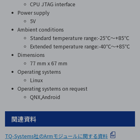
CPU JTAG interface
Power supply
5V
Ambient conditions
Standard temperature range:-25℃〜+85℃
Extended temperature range:-40℃〜+85℃
Dimensions
77 mm x 67 mm
Operating systems
Linux
Operating systems on request
QNX,Android
関連資料
TQ-Systems社のArmモジュールに関する資料