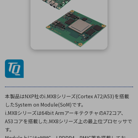
ICTソリューション
民生
組立・ロボティクス
医療
A
B
C
D
ロボティクス（AI）
品質管理・検査
E
F
G
H
I
J
K
L
データセンタ・クラウド
接着・接合
レーザー・光学部品
組込コンピュータ
M
N
O
P
Q
R
S
T
ミリ波レーダー
製品製造・加工
U
V
W
X
特定用途向け・その他
サービス
Y
Z
ブログ｜ここから始まる最新技術
レーダ・衛星通信
本製品はNXP社のi.MX8シリーズ(Cortex A72/A53)を搭載
検索
医療機器
したSystem on Module(SoM)です。
照射
i.MX8シリーズは64bit ArmアーキテクチャのA72コア、
A53コアを搭載した.MX8シリーズ上の最上位プロセッサで
す。
シミュレーター
Module上にはeMMC、LPDDR4、PMIC等を搭載してお