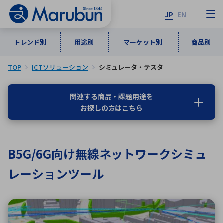
JP
EN
トレンド別
用途別
マーケット別
商品別
TOP
ICTソリューション
シミュレータ・テスタ
マーケット別
トレンド別
用途別
商品別
メーカ一覧
関連する商品・課題用途を
お探しの方はこちら
50音順
インダストリアルDXソリューション
通信・ネットワーク
半導体・電子部品
自動車
ソフトウェア
産業
あ行
か行
さ行
た行
B5G/6G向け無線ネットワークシミュ
な行
は行
ま行
や行
5G・Local 5G
監視・セキュリティ
レーションツール
ら行
わ行
計測・測定・表示機器
情報通信
検査・分析機器
宇宙・防衛
ワイヤレス給電
計測・検出
アルファベット順