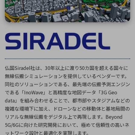
環境構築・開発システム
半導体・電子部品小ロット
仏国
Siradel
社は、
30
年以上に渡り
50
カ国を超える国々に
無線伝搬シミュレーションを提供しているベンダーです。
同社のソリューションである、最先端の伝搬予測エンジン
である「
InoWave
」と高精度な地図データ「
3G Geo
data
」を組み合わせることで、都市部やスタジアムなどの
複雑な環境下に加え、ドローンなどの移動体と基地局間の
リアルな無線伝搬をデジタル上で再現します。
Beyond
5G/6G
に向けた研究開発において、極めて信頼性の高いネ
ットワーク設計と最適化を実現します。