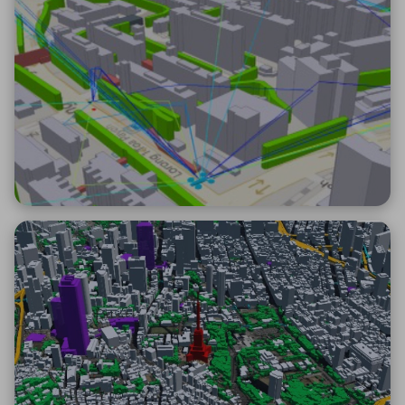
ICTソリューション
民生
組立・ロボティクス
医療
A
B
C
D
ロボティクス（AI）
品質管理・検査
E
F
G
H
I
J
K
L
データセンタ・クラウド
接着・接合
レーザー・光学部品
組込コンピュータ
M
N
O
P
Q
R
S
T
ミリ波レーダー
製品製造・加工
U
V
W
X
特定用途向け・その他
サービス
Y
Z
ブログ｜ここから始まる最新技術
レーダ・衛星通信
検索
医療機器
照射
シミュレーター