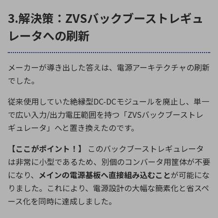
3.解決策：ZVSバックブーストレギュ
レータへの刷新
メーカーが導き出した答えは、電源アーキテクチャの刷新
でした。
従来使用していた絶縁型
DC-DC
モジュールを廃止し、単一
で広い入力
/
出力電圧範囲を持つ「
ZVS
バックブーストレ
ギュレータ」へと置き換えたのです。
【ここがポイント！】
このバックブーストレギュレータ
は非常に小型であるため、別個のコンバータ用筐体が不要
になり、
メインの電源基板へ直接組み込むこと
が可能にな
りました。これにより、電源設計の大幅な簡素化と省スペ
ース化を同時に達成しました。