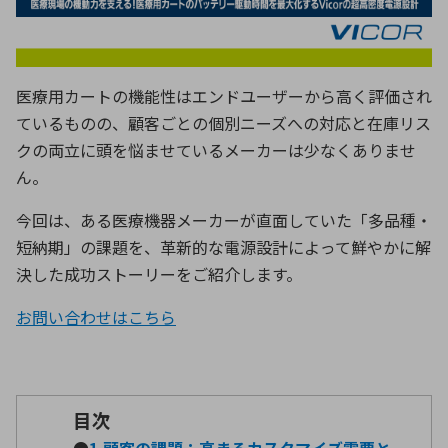
ICTソリューション
民生
組立・ロボティクス
医療
A
B
C
D
ロボティクス（AI）
品質管理・検査
E
F
G
H
I
J
K
L
医療用カートの機能性はエンドユーザーから高く評価され
データセンタ・クラウド
接着・接合
レーザー・光学部品
組込コンピュータ
ているものの、顧客ごとの個別ニーズへの対応と在庫リス
M
N
O
P
クの両立に頭を悩ませているメーカーは少なくありませ
Q
R
S
T
ん。
ミリ波レーダー
製品製造・加工
U
V
W
X
特定用途向け・その他
サービス
今回は、ある医療機器メーカーが直面していた「多品種・
Y
Z
短納期」の課題を、革新的な電源設計によって鮮やかに解
ブログ｜ここから始まる最新技術
レーダ・衛星通信
決した成功ストーリーをご紹介します。
お問い合わせはこちら
検索
医療機器
照射
目次
シミュレーター
●
1.顧客の課題：高まるカスタマイズ需要と、