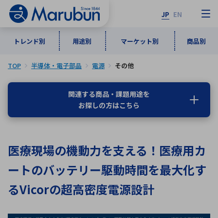
JP
EN
トレンド別
用途別
マーケット別
商品別
TOP
半導体・電子部品
電源
その他
マーケット別
トレンド別
用途別
商品別
メーカ一覧
関連する商品・課題用途を
お探しの方はこちら
50音順
インダストリアルDXソリューション
通信・ネットワーク
半導体・電子部品
自動車
ソフトウェア
産業
あ行
か行
さ行
た行
医療現場の機動力を支える！医療用カ
な行
は行
ま行
や行
5G・Local 5G
監視・セキュリティ
ートのバッテリー駆動時間を最大化す
ら行
わ行
計測・測定・表示機器
情報通信
検査・分析機器
宇宙・防衛
るVicorの超高密度電源設計
ワイヤレス給電
計測・検出
アルファベット順