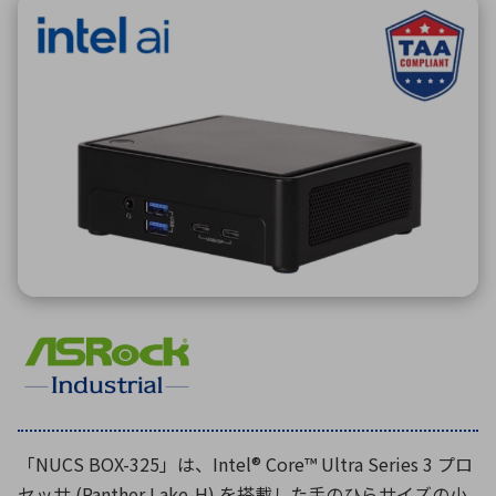
ICTソリューション
民生
組立・ロボティクス
医療
A
B
C
D
ロボティクス（AI）
品質管理・検査
E
F
G
H
I
J
K
L
データセンタ・クラウド
接着・接合
レーザー・光学部品
組込コンピュータ
M
N
O
P
Q
R
S
T
ミリ波レーダー
製品製造・加工
U
V
W
X
特定用途向け・その他
サービス
Y
Z
ブログ｜ここから始まる最新技術
レーダ・衛星通信
検索
医療機器
照射
「NUCS BOX-325」は、Intel® Core™ Ultra Series 3 プロ
シミュレーター
セッサ (Panther Lake-H) を搭載した手のひらサイズの小