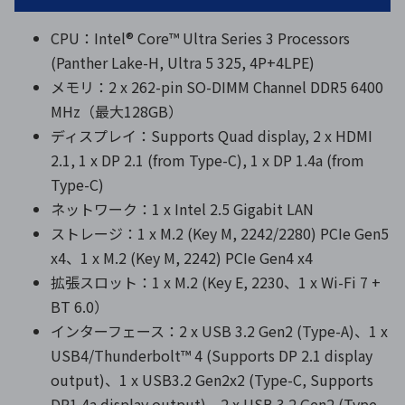
CPU：Intel® Core™ Ultra Series 3 Processors
(Panther Lake-H, Ultra 5 325, 4P+4LPE)
メモリ：2 x 262-pin SO-DIMM Channel DDR5 6400
MHz（最大128GB）
ディスプレイ：Supports Quad display, 2 x HDMI
2.1, 1 x DP 2.1 (from Type-C), 1 x DP 1.4a (from
Type-C)
ネットワーク：1 x Intel 2.5 Gigabit LAN
ストレージ：1 x M.2 (Key M, 2242/2280) PCIe Gen5
x4、1 x M.2 (Key M, 2242) PCIe Gen4 x4
拡張スロット：1 x M.2 (Key E, 2230、1 x Wi-Fi 7 +
BT 6.0）
インターフェース：2 x USB 3.2 Gen2 (Type-A)、1 x
USB4/Thunderbolt™ 4 (Supports DP 2.1 display
output)、1 x USB3.2 Gen2x2 (Type-C, Supports
DP1.4a display output)、2 x USB 3.2 Gen2 (Type-