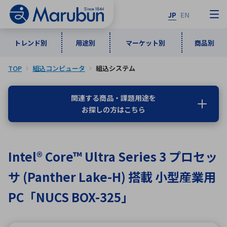
JP
EN
トレンド別
用途別
マーケット別
商品別
TOP
組込コンピュータ
組込システム
マーケット別
トレンド別
用途別
商品別
メーカ一覧
関連する商品・課題用途を
お探しの方はこちら
50音順
インダストリアルDXソリューション
通信・ネットワーク
半導体・電子部品
自動車
ソフトウェア
産業
あ行
か行
さ行
た行
Intel® Core™ Ultra Series 3 プロセッ
な行
は行
ま行
や行
5G・Local 5G
監視・セキュリティ
サ (Panther Lake-H) 搭載 小型産業用
ら行
わ行
計測・測定・表示機器
情報通信
検査・分析機器
宇宙・防衛
PC「NUCS BOX-325」
ワイヤレス給電
計測・検出
アルファベット順