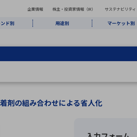
企業情報
株主・投資家情報（IR）
サステナビリティ
レンド別
用途別
マーケット別
キーワード・商品
ケット別
レンド別
途別
品別
ーカ一覧
株主・投資家情報（IR）
サステナビリティ
企業情報
よく検索されているキ
インダストリ
ABOUT MARUBUN
SUSTAINABILITY
IR
通信・ネット
5G・Local
監視・セキュ
あ行
か行
さ行
た行
な行
ミリ波レーダー
、
ワイ
アルDXソリ
ワーク
5G
リティ
ューション
、
AIロボット
、
ここ
・電子部品
動車
ソフトウェア
産業
計測・測
情
企業理念
財務・業績情報
価値創造モデル
A
B
C
D
E
F
G
H
I
J
K
データセン
ミリ波レーダ
製品製造・加
接着・接合
ト順
タ・クラウド
ー
工
着剤の組み合わせによる省人化
U
V
W
X
Y
Z
リューション
民生
組立・ロボティクス
医療
レーザ
最新決算情報
決
役員一覧
環境・社会
シミュレータ
環境構築・開
チャートジェネレーター
有
ー
発システム
連結貸借対照表
決
連結損益計算書
統