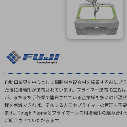
特定用途
拠点一覧
ガバナンス
ディスクロージャー・ポリシー
株式・株主情報
株式基本情報
株主還元
株価情報
株式手続き
株主総会
自動車業界を中心として樹脂材や複合材を接着する前にプラ
定款・株式取扱規程
た後に接着剤が塗布されています。プライマー塗布の工程は
電子公告
が、まだまだ手作業で塗布されている企業様も多いのが現状
程を削減できれば、塗布する人工やプライマーの管理も不要
ます。Tough Plasmaとプライマーレス用接着剤の組み
ご紹介させていただきます。