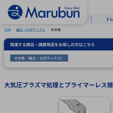
ト
TOP
組立・ロボティクス
その他
マー
ト
用
商
メ
関連する商品・課題用途を
お探しの方はこちら
50音順
その他 （組立・ロボティクス）
半導体
自
TOPメッセージ・サステナビリ
トップメッセージ
経営方針
ティ基本方針
アルファベッ
大気圧プラズマ処理とプライマーレス接
ICTソ
トップメッセージ
事業内容
人的資本
中期経営計画
コーポレートガバナンス
事業等のリスク