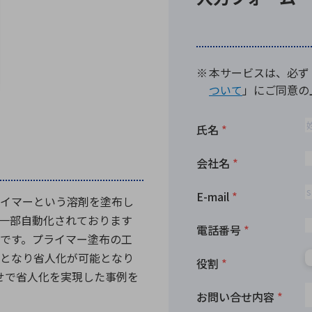
向け・その他
サービス
医
グループ会社
連結キャッシュ・フロー計算書
株
ヒストリカルデータ
I
個人投資家の皆さまへ
丸文ってどんな会社
会
投資をお考えの皆さまへ
サ
株主優待制度
事
個人投資家様向けイベント
業
丸文用語集
株
イマーという溶剤を塗布し
資
一部自動化されております
です。プライマー塗布の工
となり省人化が可能となり
合わせで省人化を実現した事例を