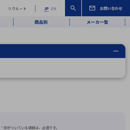
お問い合わせ
リクルート
JP
EN
商品別
メーカ一覧
検索
検索
ーワード
ワイヤレス給
ロボティクス
品質管理・検
は行
ま行
や行
ら行
わ行
ヤレス給電
、
Pocket AI
、
Net Predy
、
メルマガ
計測・検出
電
（AI）
査
から
定・表示機器
報通信
検査・分析機器
宇宙・防衛
ブログ｜ここ
企業概要
IRライブラリー
マテリアリティ（重要課題）
L
M
N
O
P
Q
R
S
T
レーダ・衛星
から始まる最
照射
通信
新技術
ー・光学部品
組込コンピュータ
算短信
沿革
人権・サプライチェーン
半導体・電子
価証券報告書
検索
部品小ロット
算説明会資料
合報告書