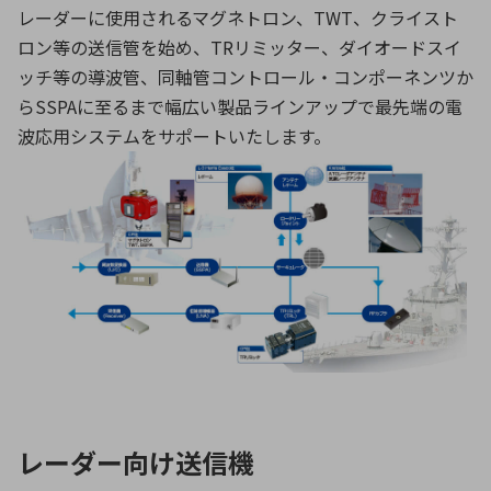
ICTソリューション
民生
組立・ロボティクス
医療
レーダーに使用されるマグネトロン、TWT、クライスト
A
B
C
D
ロボティクス（AI）
品質管理・検査
ロン等の送信管を始め、TRリミッター、ダイオードスイ
E
F
G
H
ッチ等の導波管、同軸管コントロール・コンポーネンツか
I
J
K
L
らSSPAに至るまで幅広い製品ラインアップで最先端の電
データセンタ・クラウド
接着・接合
レーザー・光学部品
組込コンピュータ
波応用システムをサポートいたします。
M
N
O
P
Q
R
S
T
ミリ波レーダー
製品製造・加工
U
V
W
X
特定用途向け・その他
サービス
Y
Z
ブログ｜ここから始まる最新技術
レーダ・衛星通信
検索
医療機器
照射
レーダー向け送信機
シミュレーター