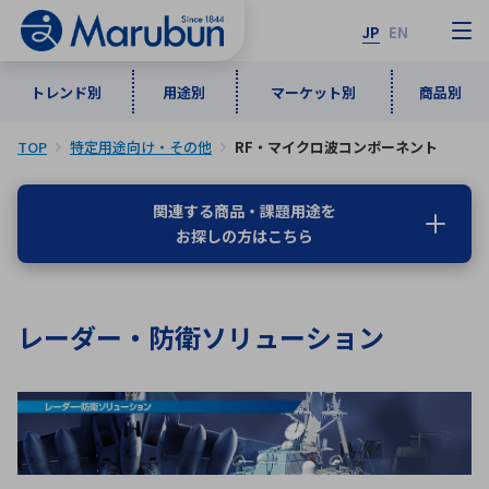
JP
EN
トレンド別
用途別
マーケット別
商品別
TOP
特定用途向け・その他
RF・マイクロ波コンポーネント
マーケット別
トレンド別
用途別
商品別
メーカ一覧
関連する商品・課題用途を
お探しの方はこちら
50音順
インダストリアルDXソリューション
通信・ネットワーク
半導体・電子部品
自動車
ソフトウェア
産業
あ行
か行
さ行
た行
レーダー・防衛ソリューション
な行
は行
ま行
や行
5G・Local 5G
監視・セキュリティ
ら行
わ行
計測・測定・表示機器
情報通信
検査・分析機器
宇宙・防衛
ワイヤレス給電
計測・検出
アルファベット順