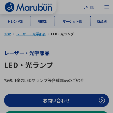
JP
EN
トレンド別
用途別
マーケット別
商品別
TOP
レーザー・光学部品
LED・光ランプ
マーケット別
トレンド別
用途別
商品別
メーカ一覧
レーザー・光学部品
50音順
インダストリアルDXソリューション
通信・ネットワーク
LED・光ランプ
半導体・電子部品
自動車
ソフトウェア
産業
あ行
か行
さ行
た行
な行
は行
ま行
や行
5G・Local 5G
監視・セキュリティ
特殊用途のLEDやランプ等各種部品のご紹介
ら行
わ行
計測・測定・表示機器
情報通信
検査・分析機器
宇宙・防衛
ワイヤレス給電
計測・検出
お問い合わせ
アルファベット順