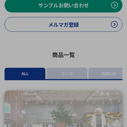
ICTソリューション
民生
組立・ロボティクス
医療
サンプルお問い合わせ
A
B
C
D
ロボティクス（AI）
品質管理・検査
E
F
G
H
メルマガ登録
I
J
K
L
データセンタ・クラウド
接着・接合
レーザー・光学部品
組込コンピュータ
M
N
O
P
Q
R
S
T
ミリ波レーダー
製品製造・加工
商品一覧
U
V
W
X
特定用途向け・その他
サービス
Y
Z
ALL
ランプ
白色LED
ブログ｜ここから始まる最新技術
レーダ・衛星通信
検索
医療機器
照射
シミュレーター