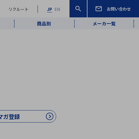
お問い合わせ
リクルート
JP
EN
商品別
メーカ一覧
検索
検索
ーワード
ワイヤレス給
ロボティクス
品質管理・検
は行
ま行
や行
ら行
わ行
ヤレス給電
、
Pocket AI
、
Net Predy
、
メルマガ
計測・検出
電
（AI）
査
から
定・表示機器
報通信
検査・分析機器
宇宙・防衛
ブログ｜ここ
企業概要
IRライブラリー
マテリアリティ（重要課題）
L
M
N
O
P
Q
R
S
T
レーダ・衛星
から始まる最
照射
通信
新技術
ー・光学部品
組込コンピュータ
算短信
マガ登録
沿革
人権・サプライチェーン
半導体・電子
価証券報告書
検索
部品小ロット
算説明会資料
合報告書