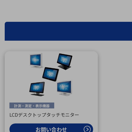
特定用途
拠点一覧
ガバナンス
ディスクロージャー・ポリシー
株式・株主情報
株式基本情報
株主還元
株価情報
株式手続き
株主総会
定款・株式取扱規程
電子公告
計測・測定・表示機器
LCDデスクトップタッチモニター
お問い合わせ