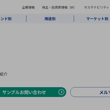
企業情報
株主・投資家情報（IR）
サステナビリティ
レンド別
用途別
マーケット別
キーワード・商品
ケット別
レンド別
途別
品別
ーカ一覧
株主・投資家情報（IR）
サステナビリティ
企業情報
よく検索されているキ
インダストリ
ABOUT MARUBUN
SUSTAINABILITY
IR
通信・ネット
5G・Local
監視・セキュ
あ行
か行
さ行
た行
な行
ミリ波レーダー
、
ワイ
アルDXソリ
ワーク
5G
リティ
ューション
、
AIロボット
、
ここ
・電子部品
動車
ソフトウェア
産業
計測・測
情
企業理念
財務・業績情報
価値創造モデル
A
B
C
D
E
F
G
H
I
J
K
データセン
ミリ波レーダ
製品製造・加
紹介
接着・接合
ト順
タ・クラウド
ー
工
U
V
W
X
Y
Z
リューション
民生
組立・ロボティクス
医療
レーザ
最新決算情報
決
サンプルお問い合わせ
メル
役員一覧
環境・社会
シミュレータ
環境構築・開
チャートジェネレーター
有
ー
発システム
連結貸借対照表
決
連結損益計算書
統