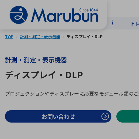
ト
TOP
計測・測定・表示機器
ディスプレイ・DLP
マー
ト
用
商
メ
計測・測定・表示機器
50音順
ディスプレイ・DLP
半導体
自
TOPメッセージ・サステナビリ
トップメッセージ
経営方針
プロジェクションやディスプレーに必要なモジュール類のご
ティ基本方針
アルファベッ
ICTソ
トップメッセージ
お問い合わせ
事業内容
人的資本
中期経営計画
コーポレートガバナンス
事業等のリスク