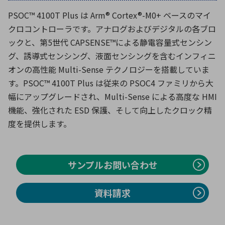
PSOC™ 4100T Plus は Arm® Cortex®-M0+ ベースのマイ
クロコントローラです。アナログおよびデジタルの各ブロ
環境構築・開発システム
ックと、第5世代 CAPSENSE™による静電容量式センシン
グ、誘導式センシング、液面センシングを含むインフィニ
オンの高性能 Multi-Sense テクノロジーを搭載していま
半導体・電子部品小ロット
す。PSOC™ 4100T Plus は従来の PSOC4 ファミリから大
幅にアップグレードされ、Multi-Sense による高度な HMI
機能、強化された ESD 保護、そして向上したクロック精
度を提供します。
サンプルお問い合わせ
資料請求