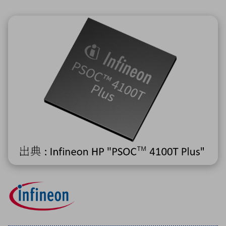
ICTソリューション
民生
組立・ロボティクス
医療
A
B
C
D
ロボティクス（AI）
品質管理・検査
E
F
G
H
I
J
K
L
データセンタ・クラウド
接着・接合
レーザー・光学部品
組込コンピュータ
M
N
O
P
Q
R
S
T
ミリ波レーダー
製品製造・加工
U
V
W
X
特定用途向け・その他
サービス
Y
Z
ブログ｜ここから始まる最新技術
レーダ・衛星通信
検索
医療機器
照射
シミュレーター