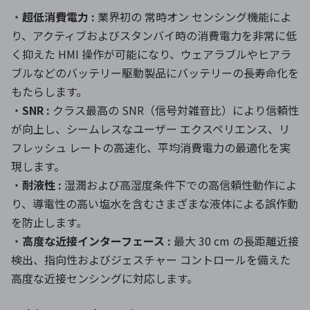
・
超低消費電力 :
業界初の 常時オン センシング機能によ
り、アクティブおよびスタンバイ時の消費電力を非常に低
く抑えた HMI 操作が可能になり、ウェアラブルやヒアラ
ブルなどのバッテリー駆動製品にバッテリーの長寿命化を
もたらします。
・
SNR :
クラス最高の SNR（信号対雑音比）により信頼性
が向上し、シームレスなユーザー エクスペリエンス、リ
フレッシュ レートの高速化、平均消費電力の最適化を実
現します。
・
耐液性 :
湿潤および高湿度条件下での高信頼性動作によ
り、導電性の高い塩水を含むさまざまな液体による誤作動
を防止します。
・
高度な近接インターフェース :
最大 30 cm の長距離近接
検出、指向性およびジェスチャー コントロールを備えた
高度な近接センシングに対応します。