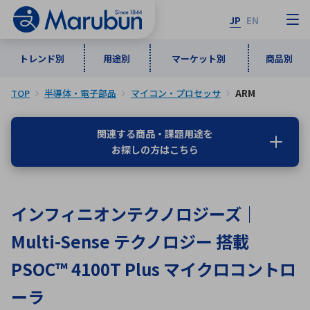
JP
EN
トレンド別
用途別
マーケット別
商品別
TOP
半導体・電子部品
マイコン・プロセッサ
ARM
マーケット別
トレンド別
用途別
商品別
メーカ一覧
関連する商品・課題用途を
お探しの方はこちら
50音順
インダストリアルDXソリューション
通信・ネットワーク
半導体・電子部品
自動車
ソフトウェア
産業
あ行
か行
さ行
た行
インフィニオンテクノロジーズ｜
な行
は行
ま行
や行
5G・Local 5G
監視・セキュリティ
Multi-Sense テクノロジー 搭載
ら行
わ行
計測・測定・表示機器
情報通信
検査・分析機器
宇宙・防衛
PSOC™ 4100T Plus マイクロコントロ
ワイヤレス給電
計測・検出
アルファベット順
ーラ