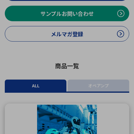
ICTソリューション
民生
組立・ロボティクス
医療
A
B
C
D
ロボティクス（AI）
品質管理・検査
サンプルお問い合わせ
E
F
G
H
I
J
K
L
データセンタ・クラウド
接着・接合
メルマガ登録
レーザー・光学部品
組込コンピュータ
M
N
O
P
Q
R
S
T
ミリ波レーダー
製品製造・加工
U
V
W
X
商品一覧
特定用途向け・その他
サービス
Y
Z
ブログ｜ここから始まる最新技術
レーダ・衛星通信
ALL
オペアンプ
検索
医療機器
照射
シミュレーター