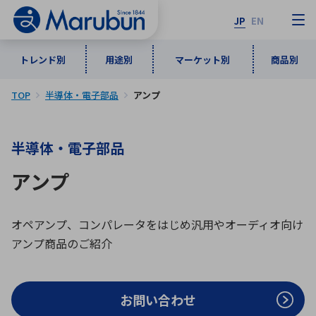
JP
EN
トレンド別
用途別
マーケット別
商品別
TOP
半導体・電子部品
アンプ
マーケット別
トレンド別
用途別
商品別
メーカ一覧
半導体・電子部品
50音順
インダストリアルDXソリューション
通信・ネットワーク
アンプ
半導体・電子部品
自動車
ソフトウェア
産業
あ行
か行
さ行
た行
な行
は行
ま行
や行
5G・Local 5G
監視・セキュリティ
オペアンプ、コンパレータをはじめ汎用やオーディオ向け
アンプ商品のご紹介
ら行
わ行
計測・測定・表示機器
情報通信
検査・分析機器
宇宙・防衛
ワイヤレス給電
計測・検出
アルファベット順
お問い合わせ