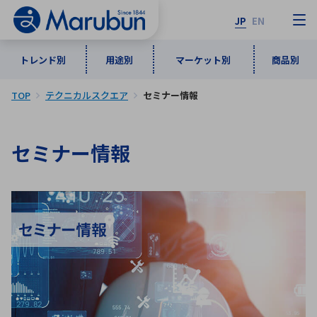
JP
EN
トレンド別
用途別
マーケット別
商品別
TOP
テクニカルスクエア
セミナー情報
マーケット別
トレンド別
用途別
商品別
メーカ一覧
セミナー情報
50音順
インダストリアルDXソリューション
通信・ネットワーク
半導体・電子部品
自動車
ソフトウェア
産業
あ行
か行
さ行
た行
な行
は行
ま行
や行
5G・Local 5G
監視・セキュリティ
ら行
わ行
計測・測定・表示機器
情報通信
検査・分析機器
宇宙・防衛
ワイヤレス給電
計測・検出
アルファベット順