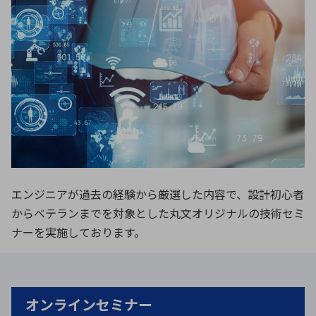
ICTソリューション
民生
組立・ロボティクス
医療
A
B
C
D
ロボティクス（AI）
品質管理・検査
E
F
G
H
I
J
K
L
データセンタ・クラウド
接着・接合
レーザー・光学部品
組込コンピュータ
M
N
O
P
Q
R
S
T
ミリ波レーダー
製品製造・加工
U
V
W
X
特定用途向け・その他
サービス
Y
Z
ブログ｜ここから始まる最新技術
レーダ・衛星通信
エンジニアが過去の経験から厳選した内容で、設計初心者
からベテランまでを対象とした丸文オリジナルの技術セミ
検索
医療機器
ナーを実施しております。
照射
オンラインセミナー
シミュレーター