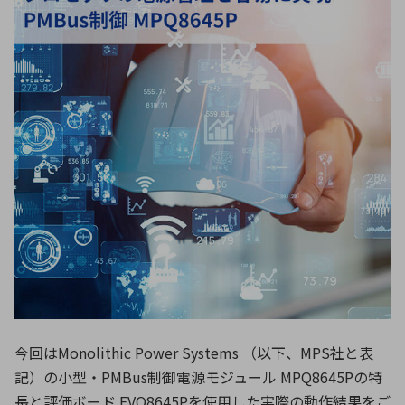
ICTソリューション
民生
組立・ロボティクス
医療
A
B
C
D
ロボティクス（AI）
品質管理・検査
E
F
G
H
I
J
K
L
データセンタ・クラウド
接着・接合
レーザー・光学部品
組込コンピュータ
M
N
O
P
Q
R
S
T
ミリ波レーダー
製品製造・加工
U
V
W
X
特定用途向け・その他
サービス
Y
Z
ブログ｜ここから始まる最新技術
レーダ・衛星通信
検索
医療機器
照射
今回はMonolithic Power Systems （以下、MPS社と表
記）の小型・PMBus制御電源モジュール MPQ8645Pの特
シミュレーター
長と評価ボード EVQ8645Pを使用した実際の動作結果をご