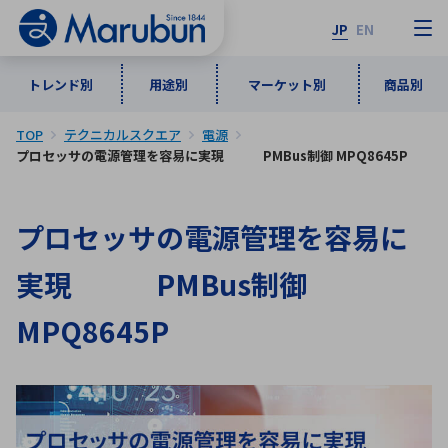
JP
EN
トレンド別
用途別
マーケット別
商品別
TOP
テクニカルスクエア
電源
マーケット別
トレンド別
用途別
商品別
メーカ一覧
プロセッサの電源管理を容易に実現 PMBus制御 MPQ8645P
50音順
プロセッサの電源管理を容易に
インダストリアルDXソリューション
通信・ネットワーク
半導体・電子部品
自動車
ソフトウェア
産業
あ行
か行
さ行
た行
実現 PMBus制御
な行
は行
ま行
や行
5G・Local 5G
監視・セキュリティ
MPQ8645P
ら行
わ行
計測・測定・表示機器
情報通信
検査・分析機器
宇宙・防衛
ワイヤレス給電
計測・検出
アルファベット順