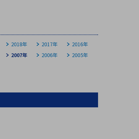
療機器
社名の由来・ロゴ
主通信
Rカレンダー
よくあるご質問
2018年
2017年
2016年
社に関するご質問
2007年
2006年
2005年
ステナビリティに関するご質問
業内容に関するご質問
績・財務に関するご質問
式に関するご質問
料請求に関するご質問