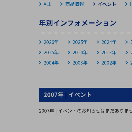
特定用途
拠点一覧
ガバナンス
ALL
商品情報
イベント
ディスクロージャー・ポリシー
年別インフォメーション
株式・株主情報
2026年
2025年
2024年
株式基本情報
2015年
2014年
2013年
株主還元
2004年
2003年
2002年
株価情報
株式手続き
株主総会
定款・株式取扱規程
2007年 | イベント
電子公告
2007年 | イベントのお知らせはまだありま