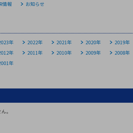
向け・その他
サービス
医
IR情報
グループ会社
お知らせ
連結キャッシュ・フロー計算書
株
ヒストリカルデータ
I
個人投資家の皆さまへ
2023年
2022年
2021年
2020年
2019年
丸文ってどんな会社
会
2012年
2011年
2010年
2009年
2008年
投資をお考えの皆さまへ
サ
2001年
株主優待制度
事
個人投資家様向けイベント
業
丸文用語集
株
資
せん。