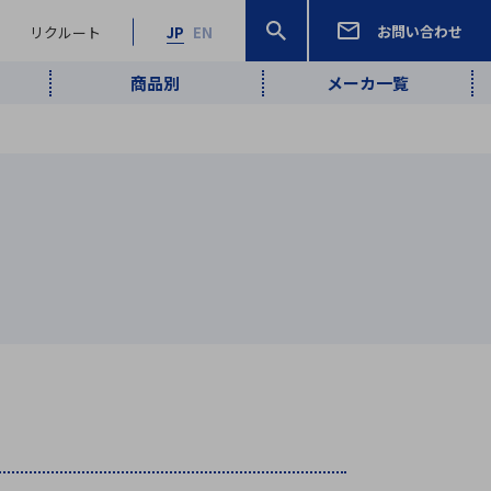
お問い合わせ
リクルート
JP
EN
商品別
メーカ一覧
検索
検索
ーワード
ワイヤレス給
ロボティクス
品質管理・検
は行
ま行
や行
ら行
わ行
ヤレス給電
、
Pocket AI
、
Net Predy
、
メルマガ
計測・検出
電
（AI）
査
から
定・表示機器
報通信
検査・分析機器
宇宙・防衛
ブログ｜ここ
企業概要
IRライブラリー
マテリアリティ（重要課題）
L
M
N
O
P
Q
R
S
T
レーダ・衛星
から始まる最
照射
通信
新技術
ー・光学部品
組込コンピュータ
算短信
沿革
人権・サプライチェーン
半導体・電子
価証券報告書
検索
部品小ロット
算説明会資料
合報告書