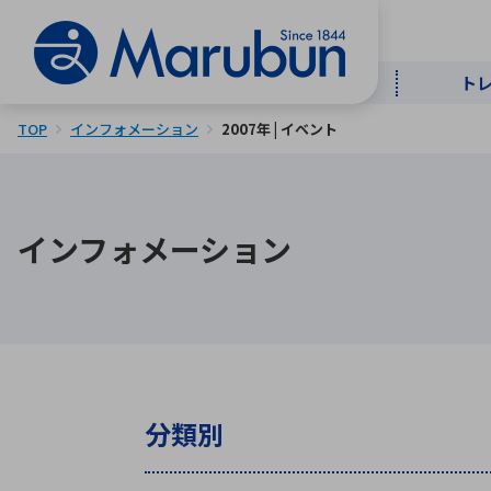
ト
TOP
インフォメーション
2007年 | イベント
マー
ト
用
商
メ
インフォメーション
50音順
半導体
自
TOPメッセージ・サステナビリ
トップメッセージ
経営方針
ティ基本方針
アルファベッ
ICTソ
トップメッセージ
事業内容
人的資本
中期経営計画
分類別
コーポレートガバナンス
事業等のリスク