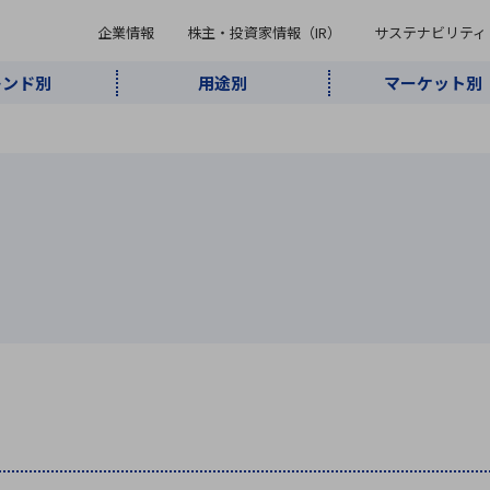
企業情報
株主・投資家情報（IR）
サステナビリティ
レンド別
用途別
マーケット別
キーワード・商品
ケット別
レンド別
途別
品別
ーカ一覧
株主・投資家情報（IR）
サステナビリティ
企業情報
よく検索されているキ
インダストリ
ABOUT MARUBUN
SUSTAINABILITY
IR
通信・ネット
5G・Local
監視・セキュ
あ行
か行
さ行
た行
な行
ミリ波レーダー
、
ワイ
アルDXソリ
ワーク
5G
リティ
ューション
、
AIロボット
、
ここ
・電子部品
動車
ソフトウェア
産業
計測・測
情
企業理念
財務・業績情報
価値創造モデル
A
B
C
D
E
F
G
H
I
J
K
データセン
ミリ波レーダ
製品製造・加
接着・接合
ト順
タ・クラウド
ー
工
U
V
W
X
Y
Z
リューション
民生
組立・ロボティクス
医療
レーザ
最新決算情報
決
役員一覧
環境・社会
シミュレータ
環境構築・開
チャートジェネレーター
有
ー
発システム
連結貸借対照表
決
連結損益計算書
統