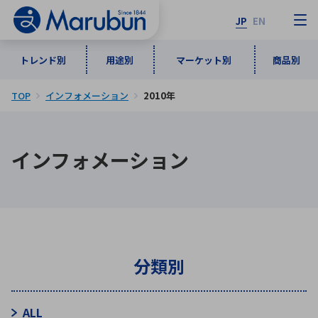
JP
EN
トレンド別
用途別
マーケット別
商品別
TOP
インフォメーション
2010年
マーケット別
トレンド別
用途別
商品別
メーカ一覧
インフォメーション
50音順
インダストリアルDXソリューション
通信・ネットワーク
半導体・電子部品
自動車
ソフトウェア
産業
あ行
か行
さ行
た行
な行
は行
ま行
や行
5G・Local 5G
監視・セキュリティ
ら行
わ行
計測・測定・表示機器
情報通信
検査・分析機器
宇宙・防衛
分類別
ワイヤレス給電
計測・検出
アルファベット順
ALL