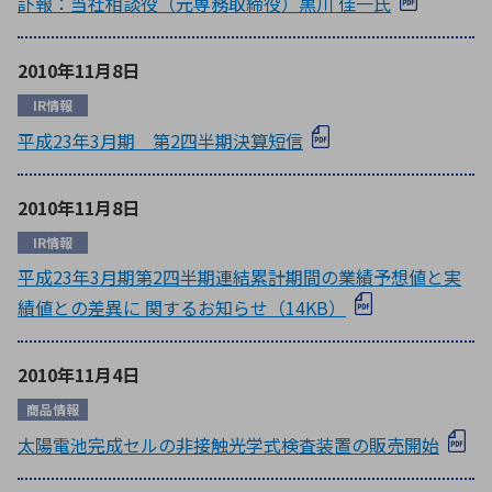
訃報：当社相談役（元専務取締役）黒川 佳一氏
2010年11月8日
IR情報
平成23年3月期 第2四半期決算短信
2010年11月8日
IR情報
平成23年3月期第2四半期連結累計期間の業績予想値と実
績値との差異に 関するお知らせ（14KB）
2010年11月4日
商品情報
太陽電池完成セルの非接触光学式検査装置の販売開始