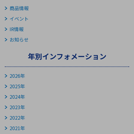
ICTソリューション
民生
組立・ロボティクス
医療
A
B
C
D
ロボティクス（AI）
品質管理・検査
商品情報
E
F
G
H
イベント
I
J
K
L
IR情報
データセンタ・クラウド
接着・接合
レーザー・光学部品
組込コンピュータ
M
N
O
P
お知らせ
Q
R
S
T
年別インフォメーション
ミリ波レーダー
製品製造・加工
U
V
W
X
特定用途向け・その他
サービス
Y
Z
2026年
ブログ｜ここから始まる最新技術
レーダ・衛星通信
2025年
検索
医療機器
2024年
照射
2023年
2022年
2021年
シミュレーター