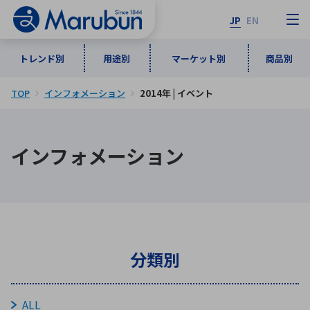
JP
EN
トレンド別
用途別
マーケット別
商品別
TOP
インフォメーション
2014年 | イベント
マーケット別
トレンド別
用途別
商品別
メーカ一覧
インフォメーション
50音順
インダストリアルDXソリューション
通信・ネットワーク
半導体・電子部品
自動車
ソフトウェア
産業
あ行
か行
さ行
た行
な行
は行
ま行
や行
5G・Local 5G
監視・セキュリティ
ら行
わ行
計測・測定・表示機器
情報通信
検査・分析機器
宇宙・防衛
分類別
ワイヤレス給電
計測・検出
アルファベット順
ALL