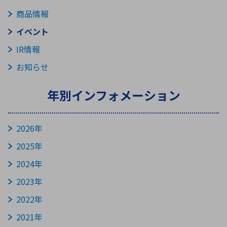
ICTソリューション
民生
組立・ロボティクス
医療
A
B
C
D
ロボティクス（AI）
品質管理・検査
商品情報
E
F
G
H
イベント
I
J
K
L
IR情報
データセンタ・クラウド
接着・接合
レーザー・光学部品
組込コンピュータ
M
N
O
P
お知らせ
Q
R
S
T
年別インフォメーション
ミリ波レーダー
製品製造・加工
U
V
W
X
特定用途向け・その他
サービス
Y
Z
2026年
ブログ｜ここから始まる最新技術
レーダ・衛星通信
2025年
検索
医療機器
2024年
照射
2023年
2022年
2021年
シミュレーター