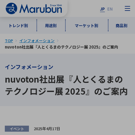
JP
EN
トレンド別
用途別
マーケット別
商品別
TOP
インフォメーション
マーケット別
トレンド別
用途別
商品別
メーカ一覧
nuvoton社出展『人とくるまのテクノロジー展 2025』のご案内
インフォメーション
50音順
インダストリアルDXソリューション
通信・ネットワーク
nuvoton社出展『人とくるまの
半導体・電子部品
自動車
ソフトウェア
産業
あ行
か行
さ行
た行
テクノロジー展 2025』のご案内
な行
は行
ま行
や行
5G・Local 5G
監視・セキュリティ
ら行
わ行
計測・測定・表示機器
情報通信
検査・分析機器
宇宙・防衛
ワイヤレス給電
計測・検出
アルファベット順
2025年4月17日
イベント