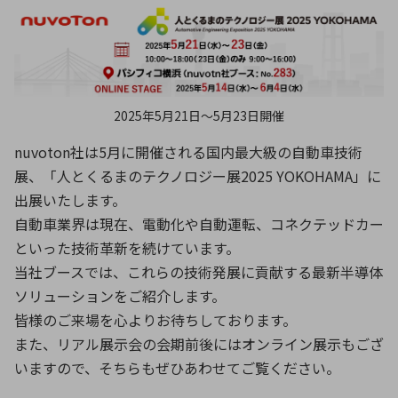
ICTソリューション
民生
組立・ロボティクス
医療
A
B
C
D
ロボティクス（AI）
品質管理・検査
E
F
G
H
I
J
K
L
データセンタ・クラウド
接着・接合
レーザー・光学部品
組込コンピュータ
M
N
O
P
2025年5月21日〜5月23日開催
Q
R
S
T
nuvoton社は5月に開催される国内最大級の自動車技術
ミリ波レーダー
製品製造・加工
展、「人とくるまのテクノロジー展2025 YOKOHAMA」に
U
V
W
X
特定用途向け・その他
サービス
出展いたします。
Y
Z
自動車業界は現在、電動化や自動運転、コネクテッドカー
ブログ｜ここから始まる最新技術
レーダ・衛星通信
といった技術革新を続けています。
当社ブースでは、これらの技術発展に貢献する最新半導体
検索
医療機器
ソリューションをご紹介します。
照射
皆様のご来場を心よりお待ちしております。
また、リアル展示会の会期前後にはオンライン展示もござ
いますので、そちらもぜひあわせてご覧ください。
シミュレーター