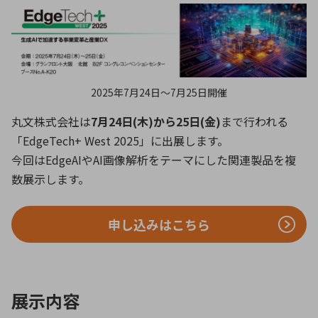
ICTソリューション
民生
組立・ロボティクス
医療
A
B
C
D
ロボティクス（AI）
品質管理・検査
E
F
G
H
I
J
K
L
データセンタ・クラウド
接着・接合
レーザー・光学部品
組込コンピュータ
M
N
O
P
2025年7月24日〜7月25日開催
Q
R
S
T
丸文株式会社は
7月24日(木)から25日(金)
まで行われる
ミリ波レーダー
製品製造・加工
「EdgeTech+ West 2025」に出展します。
U
V
W
X
特定用途向け・その他
サービス
今回はEdgeAIやAI画像解析をテーマにした関連製品を複
Y
Z
数展示します。
ブログ｜ここから始まる最新技術
レーダ・衛星通信
申し込みはこちら
検索
医療機器
照射
展示内容
シミュレーター