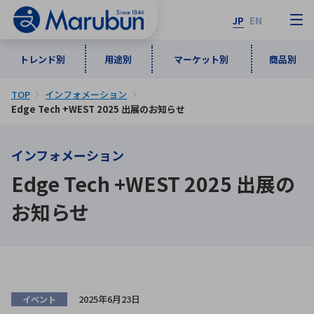
JP
EN
トレンド別
用途別
マーケット別
商品別
TOP
インフォメーション
マーケット別
トレンド別
用途別
商品別
メーカ一覧
Edge Tech +WEST 2025 出展のお知らせ
インフォメーション
50音順
インダストリアルDXソリューション
通信・ネットワーク
Edge Tech +WEST 2025 出展の
半導体・電子部品
自動車
ソフトウェア
産業
あ行
か行
さ行
た行
お知らせ
な行
は行
ま行
や行
5G・Local 5G
監視・セキュリティ
ら行
わ行
計測・測定・表示機器
情報通信
検査・分析機器
宇宙・防衛
ワイヤレス給電
計測・検出
アルファベット順
2025年6月23日
イベント