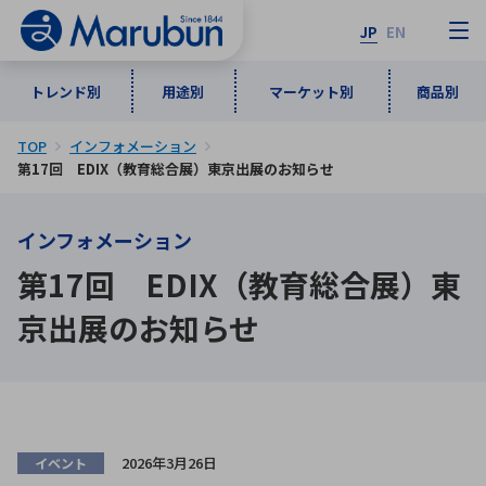
JP
EN
トレンド別
用途別
マーケット別
商品別
TOP
インフォメーション
マーケット別
トレンド別
用途別
商品別
メーカ一覧
第17回 EDIX（教育総合展）東京出展のお知らせ
インフォメーション
50音順
インダストリアルDXソリューション
通信・ネットワーク
第17回 EDIX（教育総合展）東
半導体・電子部品
自動車
ソフトウェア
産業
あ行
か行
さ行
た行
京出展のお知らせ
な行
は行
ま行
や行
5G・Local 5G
監視・セキュリティ
ら行
わ行
計測・測定・表示機器
情報通信
検査・分析機器
宇宙・防衛
ワイヤレス給電
計測・検出
アルファベット順
2026年3月26日
イベント