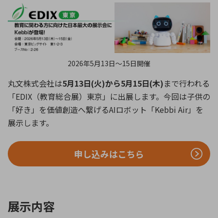
ICTソリューション
民生
組立・ロボティクス
医療
A
B
C
D
ロボティクス（AI）
品質管理・検査
E
F
G
H
I
J
K
L
データセンタ・クラウド
接着・接合
レーザー・光学部品
組込コンピュータ
M
N
O
P
2026年5月13日〜15日開催
Q
R
S
T
丸文株式会社は
5月13日(火)から5月15日(木)
まで行われる
ミリ波レーダー
製品製造・加工
「EDIX（教育総合展）東京」に出展します。今回は子供の
U
V
W
X
特定用途向け・その他
サービス
「好き」を価値創造へ繋げるAIロボット「Kebbi Air」を
Y
Z
展示します。
ブログ｜ここから始まる最新技術
レーダ・衛星通信
申し込みはこちら
検索
医療機器
照射
展示内容
シミュレーター