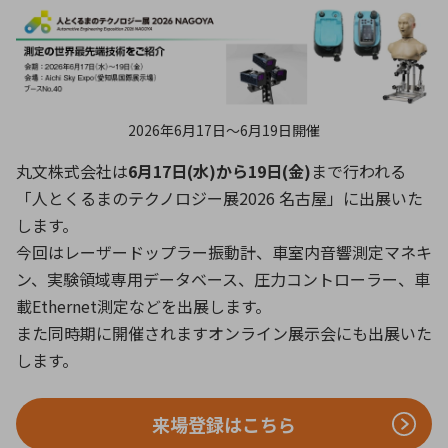
ICTソリューション
民生
組立・ロボティクス
医療
A
B
C
D
ロボティクス（AI）
品質管理・検査
E
F
G
H
I
J
K
L
データセンタ・クラウド
接着・接合
レーザー・光学部品
組込コンピュータ
M
N
O
P
2026年6月17日〜6月19日開催
Q
R
S
T
丸文株式会社は
6月17日(水)から19日(金)
まで行われる
ミリ波レーダー
製品製造・加工
「人とくるまのテクノロジー展2026 名古屋」に出展いた
U
V
W
X
特定用途向け・その他
サービス
します。
Y
Z
今回はレーザードップラー振動計、車室内音響測定マネキ
ブログ｜ここから始まる最新技術
レーダ・衛星通信
ン、実験領域専用データベース、圧力コントローラー、車
載Ethernet測定などを出展します。
検索
医療機器
また同時期に開催されますオンライン展示会にも出展いた
照射
します。
来場登録はこちら
シミュレーター