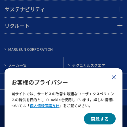
サステナビリティ
リクルート
MARUBUN CORPORATION
メーカ一覧
テクニカルスクエア
お客様のプライバシー
インフォメーション
メルマガ一覧
当サイトでは、サービスの改善や最適なユーザエクスペリエン
お問い合わせ
スの提供を目的としてCookieを使用しています。詳しい情報に
ついては「
個人情報保護方針
」をご覧ください。
ウェブサイト利用規約
個人情報保護について
同意する
© 2022 MARUBUN CORPORATION All Rights Reserved.