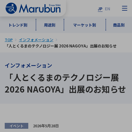
JP
EN
トレンド別
用途別
マーケット別
商品別
TOP
インフォメーション
マーケット別
トレンド別
用途別
商品別
メーカ一覧
「人とくるまのテクノロジー展 2026 NAGOYA」出展のお知らせ
インフォメーション
50音順
インダストリアルDXソリューション
通信・ネットワーク
「人とくるまのテクノロジー展
半導体・電子部品
自動車
ソフトウェア
産業
あ行
か行
さ行
た行
2026 NAGOYA」出展のお知らせ
な行
は行
ま行
や行
5G・Local 5G
監視・セキュリティ
ら行
わ行
計測・測定・表示機器
情報通信
検査・分析機器
宇宙・防衛
ワイヤレス給電
計測・検出
アルファベット順
2026年5月28日
イベント