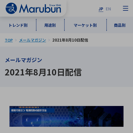
JP
EN
トレンド別
用途別
マーケット別
商品別
TOP
メールマガジン
2021年8月10日配信
マーケット別
トレンド別
用途別
商品別
メーカ一覧
メールマガジン
50音順
インダストリアルDXソリューション
通信・ネットワーク
2021年8月10日配信
半導体・電子部品
自動車
ソフトウェア
産業
あ行
か行
さ行
た行
な行
は行
ま行
や行
5G・Local 5G
監視・セキュリティ
ら行
わ行
計測・測定・表示機器
情報通信
検査・分析機器
宇宙・防衛
ワイヤレス給電
計測・検出
アルファベット順