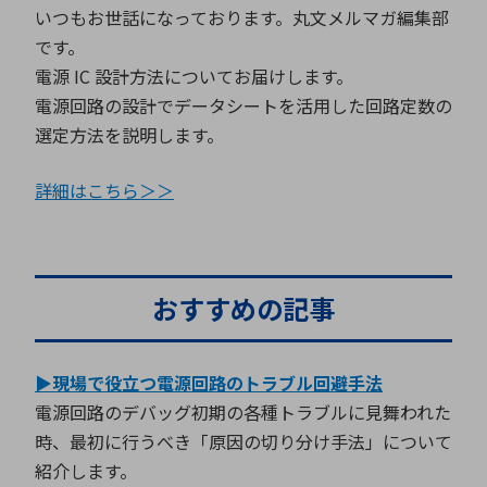
ICTソリューション
民生
組立・ロボティクス
医療
いつもお世話になっております。丸文メルマガ編集部
A
B
C
D
ロボティクス（AI）
品質管理・検査
です。
E
F
G
H
電源 IC 設計方法についてお届けします。
I
J
K
L
電源回路の設計でデータシートを活用した回路定数の
データセンタ・クラウド
接着・接合
レーザー・光学部品
組込コンピュータ
選定方法を説明します。
M
N
O
P
Q
R
S
T
詳細はこちら＞＞
ミリ波レーダー
製品製造・加工
U
V
W
X
特定用途向け・その他
サービス
Y
Z
ブログ｜ここから始まる最新技術
レーダ・衛星通信
おすすめの記事
検索
医療機器
▶現場で役立つ電源回路のトラブル回避手法
照射
電源回路のデバッグ初期の各種トラブルに見舞われた
時、最初に行うべき「原因の切り分け手法」について
紹介します。
シミュレーター