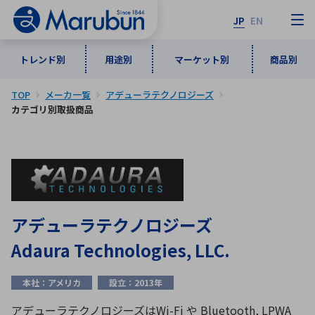
JP
EN
トレンド別
用途別
マーケット別
商品別
TOP
メーカ一覧
アデューラテクノロジーズ
マーケット別
トレンド別
用途別
商品別
メーカ一覧
カテゴリ別取扱商品
50音順
インダストリアルDXソリューション
通信・ネットワーク
半導体・電子部品
自動車
ソフトウェア
産業
あ行
か行
さ行
た行
な行
は行
ま行
や行
5G・Local 5G
監視・セキュリティ
アデューラテクノロジーズ
ら行
わ行
Adaura Technologies, LLC.
計測・測定・表示機器
情報通信
検査・分析機器
宇宙・防衛
ワイヤレス給電
計測・検出
本社：アメリカ
設立：2013年
アルファベット順
アデューラテクノロジーズはWi-Fi や Bluetooth, LPWA