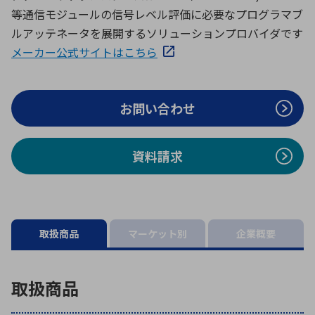
ICTソリューション
民生
組立・ロボティクス
医療
A
B
C
D
等通信モジュールの信号レベル評価に必要なプログラマブ
ロボティクス（AI）
品質管理・検査
ルアッテネータを展開するソリューションプロバイダです
E
F
G
H
メーカー公式サイトはこちら
I
J
K
L
データセンタ・クラウド
接着・接合
レーザー・光学部品
組込コンピュータ
M
N
O
P
お問い合わせ
Q
R
S
T
ミリ波レーダー
製品製造・加工
U
V
W
X
特定用途向け・その他
サービス
資料請求
Y
Z
ブログ｜ここから始まる最新技術
レーダ・衛星通信
検索
医療機器
取扱商品
マーケット別
企業概要
照射
取扱商品
シミュレーター