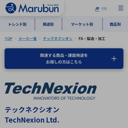
JP
EN
トレンド別
用途別
マーケット別
商品別
TOP
メーカ一覧
テックネクシオン
FA・製造・加工
マーケット別
トレンド別
用途別
商品別
メーカ一覧
関連する商品・課題用途を
お探しの方はこちら
50音順
インダストリアルDXソリューション
通信・ネットワーク
半導体・電子部品
自動車
ソフトウェア
産業
あ行
か行
さ行
た行
な行
は行
ま行
や行
5G・Local 5G
監視・セキュリティ
ら行
わ行
計測・測定・表示機器
情報通信
検査・分析機器
宇宙・防衛
テックネクシオン
ワイヤレス給電
計測・検出
TechNexion Ltd.
アルファベット順