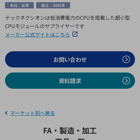
ICTソリューション
民生
組立・ロボティクス
医療
A
B
C
D
本社：台湾
設立：2001年
ロボティクス（AI）
品質管理・検査
テックネクシオンは低消費電力のCPUを搭載した超小型
E
F
G
H
CPUモジュールのサプライヤーです
I
J
K
L
データセンタ・クラウド
接着・接合
メーカー公式サイトはこちら
レーザー・光学部品
組込コンピュータ
M
N
O
P
Q
R
S
T
お問い合わせ
ミリ波レーダー
製品製造・加工
U
V
W
X
特定用途向け・その他
サービス
Y
Z
資料請求
ブログ｜ここから始まる最新技術
レーダ・衛星通信
検索
医療機器
照射
マーケット別へ戻る
FA・製造・加工
シミュレーター