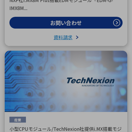
NXP社i.MX8M Plus搭載EDMモジュール「EDM-G-
IMX8M...
お問い合わせ
資料請求
産業
小型CPUモジュール/TechNexion社提供i.MX搭載モジ