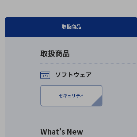
特定用途
拠点一覧
ガバナンス
ディスクロージャー・ポリシー
取扱商品
株式・株主情報
取扱商品
株式基本情報
株主還元
株価情報
ソフトウェア
株式手続き
株主総会
定款・株式取扱規程
セキュリティ
電子公告
What’s New