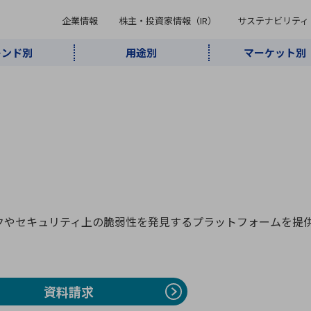
企業情報
株主・投資家情報（IR）
サステナビリティ
レンド別
用途別
マーケット別
キーワード・商品
ケット別
レンド別
途別
品別
ーカ一覧
株主・投資家情報（IR）
サステナビリティ
企業情報
よく検索されているキ
インダストリ
ABOUT MARUBUN
SUSTAINABILITY
IR
通信・ネット
5G・Local
監視・セキュ
あ行
か行
さ行
た行
な行
ミリ波レーダー
、
ワイ
アルDXソリ
ワーク
5G
リティ
ューション
、
AIロボット
、
ここ
・電子部品
動車
ソフトウェア
産業
計測・測
情
企業理念
財務・業績情報
価値創造モデル
A
B
C
D
E
F
G
H
I
J
K
データセン
ミリ波レーダ
製品製造・加
接着・接合
ト順
タ・クラウド
ー
工
ックやセキュリティ上の脆弱性を発見するプラットフォームを提
U
V
W
X
Y
Z
リューション
民生
組立・ロボティクス
医療
レーザ
最新決算情報
決
役員一覧
環境・社会
シミュレータ
環境構築・開
チャートジェネレーター
有
ー
発システム
連結貸借対照表
決
資料請求
連結損益計算書
統