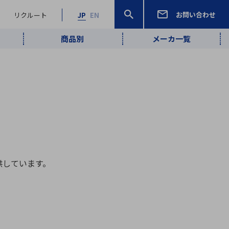
お問い合わせ
リクルート
JP
EN
商品別
メーカ一覧
検索
検索
ーワード
ワイヤレス給
ロボティクス
品質管理・検
は行
ま行
や行
ら行
わ行
ヤレス給電
、
Pocket AI
、
Net Predy
、
メルマガ
計測・検出
電
（AI）
査
から
定・表示機器
報通信
検査・分析機器
宇宙・防衛
ブログ｜ここ
企業概要
IRライブラリー
マテリアリティ（重要課題）
L
M
N
O
P
Q
R
S
T
レーダ・衛星
から始まる最
照射
通信
供しています。
新技術
ー・光学部品
組込コンピュータ
算短信
沿革
人権・サプライチェーン
半導体・電子
価証券報告書
検索
部品小ロット
算説明会資料
合報告書