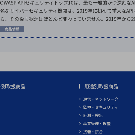
OWASP APIセキュリティトップ10は、最も一般的かつ深刻
名なサイバーセキュリティ機関は、2019年に初めて重大なAP
ら、その後も状況はほとんど変わっていません。2019年から2023
商品情報
ト別取扱商品
用途別取扱商品
通信・ネットワーク
監視・セキュリティ
計測・検出
品質管理・検査
接着・接合