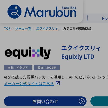
ト
TOP
メーカ一覧
エクイクスリィ
カテゴリ別取扱商品
マー
ト
用
商
メ
エクイクスリィ
50音順
Equixly LTD
半導体
自
TOPメッセージ・サステナビリ
本社：イタリア
設立：2022年
トップメッセージ
経営方針
ティ基本方針
アルファベッ
AIを搭載した仮想ハッカーを活用し、APIのビジネスロジ
メーカー公式サイトはこちら
ICTソ
トップメッセージ
事業内容
人的資本
中期経営計画
コーポレートガバナンス
お問い合わせ
事業等のリスク