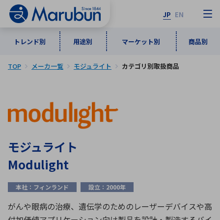
JP
EN
トレンド別
用途別
マーケット別
商品別
TOP
メーカ一覧
モジュライト
カテゴリ別取扱商品
マーケット別
トレンド別
用途別
商品別
メーカ一覧
50音順
インダストリアルDXソリューション
通信・ネットワーク
半導体・電子部品
自動車
ソフトウェア
産業
あ行
か行
さ行
た行
モジュライト
な行
は行
ま行
や行
5G・Local 5G
監視・セキュリティ
Modulight
ら行
わ行
計測・測定・表示機器
情報通信
検査・分析機器
宇宙・防衛
本社：フィンランド
設立：2000年
ワイヤレス給電
計測・検出
アルファベット順
がんや眼病の治療、遺伝学のためのレーザーデバイスや高
付加価値アプリケーション向け製品を設計・製造するバイ