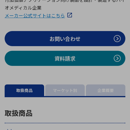
ICTソリューション
民生
組立・ロボティクス
医療
A
B
C
D
オメディカル企業
ロボティクス（AI）
品質管理・検査
メーカー公式サイトはこちら
E
F
G
H
I
J
K
L
データセンタ・クラウド
接着・接合
レーザー・光学部品
組込コンピュータ
M
N
O
P
お問い合わせ
Q
R
S
T
ミリ波レーダー
製品製造・加工
資料請求
U
V
W
X
特定用途向け・その他
サービス
Y
Z
ブログ｜ここから始まる最新技術
レーダ・衛星通信
取扱商品
マーケット別
企業概要
検索
医療機器
照射
取扱商品
シミュレーター