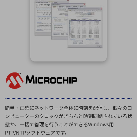
ICTソリューション
民生
組立・ロボティクス
医療
A
B
C
D
ロボティクス（AI）
品質管理・検査
E
F
G
H
I
J
K
L
データセンタ・クラウド
接着・接合
レーザー・光学部品
組込コンピュータ
M
N
O
P
Q
R
S
T
ミリ波レーダー
製品製造・加工
U
V
W
X
特定用途向け・その他
サービス
Y
Z
ブログ｜ここから始まる最新技術
レーダ・衛星通信
検索
医療機器
簡単・正確にネットワーク全体に時刻を配信し、個々のコ
照射
ンピューターのクロックがきちんと時刻同期されている状
態か、一括で管理を行うことができるWindows用
PTP/NTPソフトウェアです。
シミュレーター