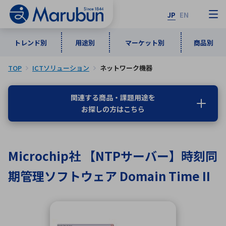
JP
EN
トレンド別
用途別
マーケット別
商品別
TOP
ICTソリューション
ネットワーク機器
マーケット別
トレンド別
用途別
商品別
メーカ一覧
関連する商品・課題用途を
お探しの方はこちら
50音順
インダストリアルDXソリューション
通信・ネットワーク
半導体・電子部品
自動車
ソフトウェア
産業
あ行
か行
さ行
た行
Microchip社 【NTPサーバー】時刻同
な行
は行
ま行
や行
5G・Local 5G
監視・セキュリティ
期管理ソフトウェア Domain Time II
ら行
わ行
計測・測定・表示機器
情報通信
検査・分析機器
宇宙・防衛
ワイヤレス給電
計測・検出
アルファベット順